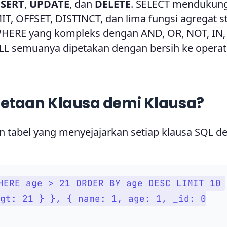
NSERT
,
UPDATE
, dan
DELETE
. SELECT mendukun
, OFFSET, DISTINCT, dan lima fungsi agregat s
WHERE yang kompleks dengan AND, OR, NOT, IN
ULL semuanya dipetakan dengan bersih ke operat
etaan Klausa demi Klausa?
kan tabel yang menyejajarkan setiap klausa SQL 
HERE age > 21 ORDER BY age DESC LIMIT 10
gt: 21 } }, { name: 1, age: 1, _id: 0