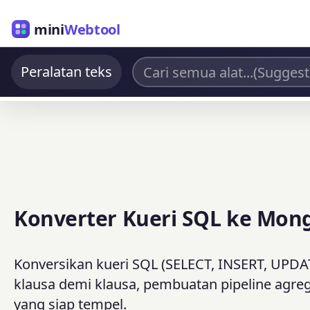
mini
Webtool
Peralatan teks
Konverter Kueri SQL ke Mo
Konversikan kueri SQL (SELECT, INSERT, UPD
klausa demi klausa, pembuatan pipeline agre
yang siap tempel.