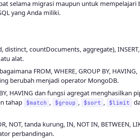
epat selama migrasi maupun untuk mempelajari
QL yang Anda miliki.
d, distinct, countDocuments, aggregate), INSERT,
tu alat.
t bagaimana FROM, WHERE, GROUP BY, HAVING,
ing berubah menjadi operator MongoDB.
, HAVING dan fungsi agregat menghasilkan pi
an tahap
,
,
,
d
$match
$group
$sort
$limit
R, NOT, tanda kurung, IN, NOT IN, BETWEEN, LIK
tor perbandingan.