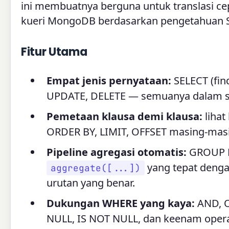
ini membuatnya berguna untuk translasi c
kueri MongoDB berdasarkan pengetahuan S
Fitur Utama
Empat jenis pernyataan:
SELECT (fin
UPDATE, DELETE — semuanya dalam sa
Pemetaan klausa demi klausa:
liha
ORDER BY, LIMIT, OFFSET masing-mas
Pipeline agregasi otomatis:
GROUP BY
yang tepat deng
aggregate([...])
urutan yang benar.
Dukungan WHERE yang kaya:
AND, O
NULL, IS NOT NULL, dan keenam opera