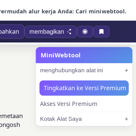
Permudah alur kerja Anda: Cari miniwebtool.
bahkan
membagikan
MiniWebtool
menghubungkan alat ini
Tingkatkan ke Versi Premium
Akses Versi Premium
pemetaan
Kotak Alat Saya
mongosh