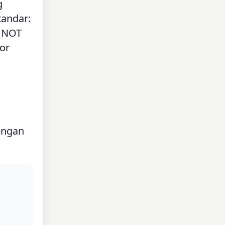
g
tandar:
, NOT
or
dengan