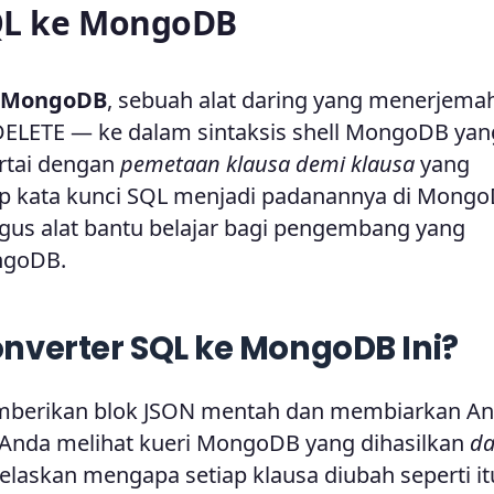
SQL ke MongoDB
e MongoDB
, sebuah alat daring yang menerjema
DELETE — ke dalam sintaksis shell MongoDB yan
ertai dengan
pemetaan klausa demi klausa
yang
p kata kunci SQL menjadi padanannya di Mongo
ligus alat bantu belajar bagi pengembang yang
ongoDB.
erter SQL ke MongoDB Ini?
emberikan blok JSON mentah dan membiarkan A
: Anda melihat kueri MongoDB yang dihasilkan
d
askan mengapa setiap klausa diubah seperti itu