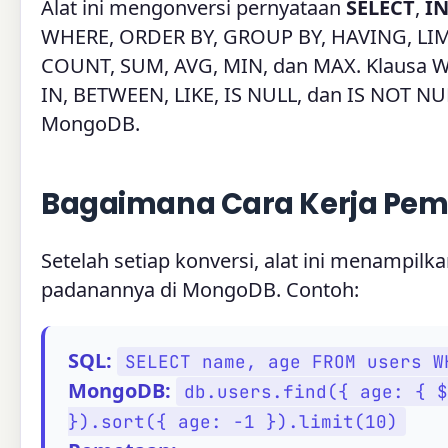
Alat ini mengonversi pernyataan
SELECT
,
I
WHERE, ORDER BY, GROUP BY, HAVING, LIMIT
COUNT, SUM, AVG, MIN, dan MAX. Klausa 
IN, BETWEEN, LIKE, IS NULL, dan IS NOT N
MongoDB.
Bagaimana Cara Kerja Pem
Setelah setiap konversi, alat ini menampil
padanannya di MongoDB. Contoh:
SQL:
SELECT name, age FROM users W
MongoDB:
db.users.find({ age: { $
}).sort({ age: -1 }).limit(10)