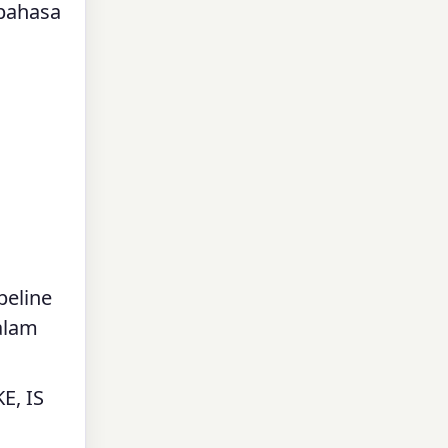
 bahasa
peline
alam
E, IS