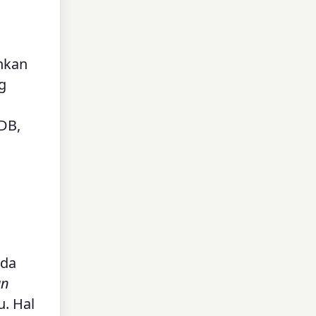
hkan
g
DB,
nda
an
. Hal