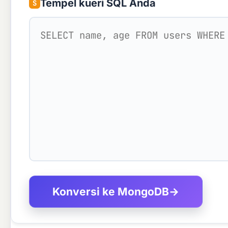
Tempel kueri SQL Anda
S
Konversi ke MongoDB
→