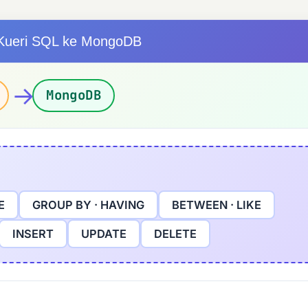
 Kueri SQL ke MongoDB
→
MongoDB
E
GROUP BY · HAVING
BETWEEN · LIKE
INSERT
UPDATE
DELETE