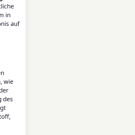
liche
m in
nis auf
en
, wie
der
g des
gt
off,