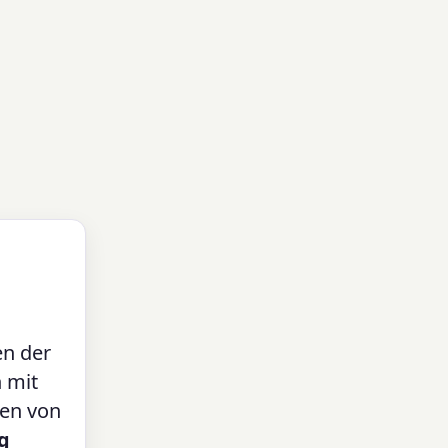
en der
 mit
ten von
g