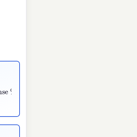
−
Vorderachse
%