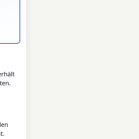
rhält
ten.
den
t.