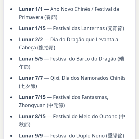
Lunar 1/1
— Ano Novo Chinês / Festival da
Primavera (春節)
Lunar 1/15
— Festival das Lanternas (元宵節)
Lunar 2/2
— Dia do Dragão que Levanta a
Cabeça (龍抬頭)
Lunar 5/5
— Festival do Barco do Dragão (端
午節)
Lunar 7/7
— Qixi, Dia dos Namorados Chinês
(七夕節)
Lunar 7/15
— Festival dos Fantasmas,
Zhongyuan (中元節)
Lunar 8/15
— Festival de Meio do Outono (中
秋節)
Lunar 9/9
— Festival do Duplo Nono (重陽節)