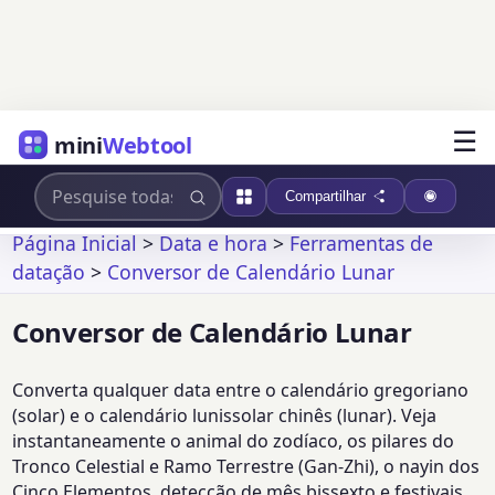
☰
mini
Webtool
Compartilhar
Página Inicial
>
Data e hora
>
Ferramentas de
datação
>
Conversor de Calendário Lunar
Conversor de Calendário Lunar
Converta qualquer data entre o calendário gregoriano
(solar) e o calendário lunissolar chinês (lunar). Veja
instantaneamente o animal do zodíaco, os pilares do
Tronco Celestial e Ramo Terrestre (Gan-Zhi), o nayin dos
Cinco Elementos, detecção de mês bissexto e festivais