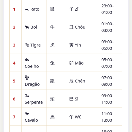
23:00–
1
🐀 Rato
鼠
子 Zǐ
01:00
01:00–
2
🐂 Boi
牛
丑 Chǒu
03:00
03:00–
3
🐅 Tigre
虎
寅 Yín
05:00
🐇
05:00–
4
兔
卯 Mǎo
Coelho
07:00
🐉
07:00–
5
龍
辰 Chén
Dragão
09:00
🐍
09:00–
6
蛇
巳 Sì
Serpente
11:00
🐎
11:00–
7
馬
午 Wǔ
Cavalo
13:00
13:00–