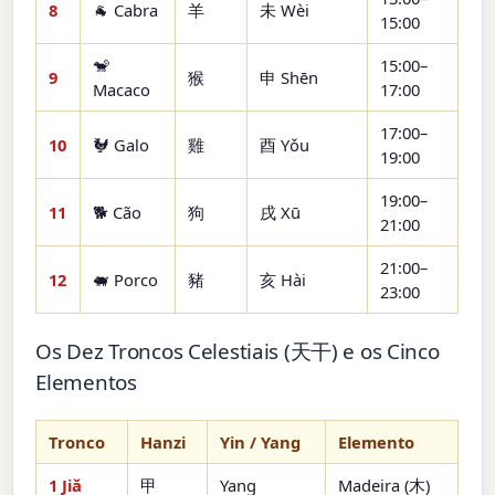
8
🐐 Cabra
羊
未 Wèi
15:00
🐒
15:00–
9
猴
申 Shēn
Macaco
17:00
17:00–
10
🐓 Galo
雞
酉 Yǒu
19:00
19:00–
11
🐕 Cão
狗
戌 Xū
21:00
21:00–
12
🐖 Porco
豬
亥 Hài
23:00
Os Dez Troncos Celestiais (天干) e os Cinco
Elementos
Tronco
Hanzi
Yin / Yang
Elemento
1 Jiǎ
甲
Yang
Madeira (木)