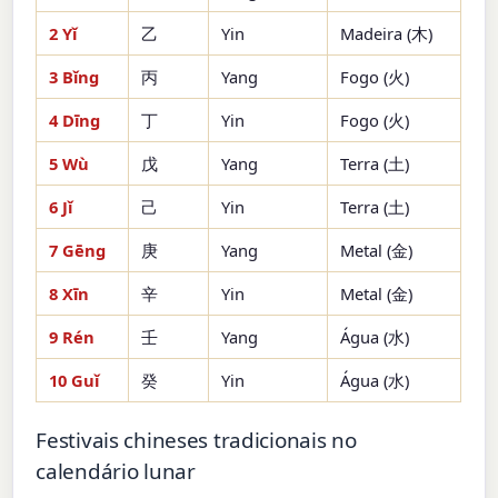
2 Yǐ
乙
Yin
Madeira (木)
3 Bǐng
丙
Yang
Fogo (火)
4 Dīng
丁
Yin
Fogo (火)
5 Wù
戊
Yang
Terra (土)
6 Jǐ
己
Yin
Terra (土)
7 Gēng
庚
Yang
Metal (金)
8 Xīn
辛
Yin
Metal (金)
9 Rén
壬
Yang
Água (水)
10 Guǐ
癸
Yin
Água (水)
Festivais chineses tradicionais no
calendário lunar