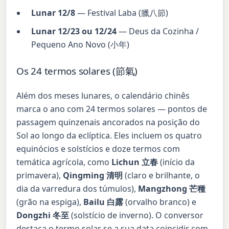
Lunar 12/8
— Festival Laba (臘八節)
Lunar 12/23 ou 12/24
— Deus da Cozinha /
Pequeno Ano Novo (小年)
Os 24 termos solares (節氣)
Além dos meses lunares, o calendário chinês
marca o ano com 24 termos solares — pontos de
passagem quinzenais ancorados na posição do
Sol ao longo da eclíptica. Eles incluem os quatro
equinócios e solstícios e doze termos com
temática agrícola, como
Lichun 立春
(início da
primavera),
Qingming 清明
(claro e brilhante, o
dia da varredura dos túmulos),
Mangzhong 芒種
(grão na espiga),
Bailu 白露
(orvalho branco) e
Dongzhi 冬至
(solstício de inverno). O conversor
destaca o termo solar se a sua data coincidir com