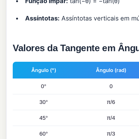
Função ímpar:
tan(−θ) = −tan(θ)
Assíntotas:
Assíntotas verticais em mú
Valores da Tangente em Ângu
Ângulo (°)
Ângulo (rad)
0°
0
30°
π/6
45°
π/4
60°
π/3