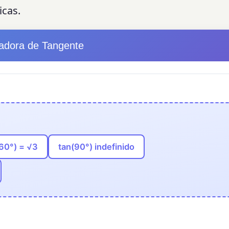
icas.
ladora de Tangente
60°) = √3
tan(90°) indefinido