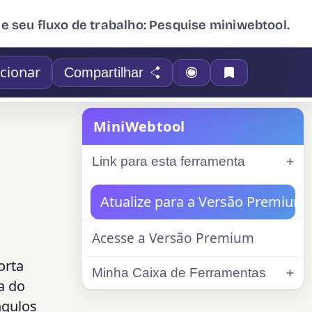
ue seu fluxo de trabalho: Pesquise miniwebtool.
cionar
Compartilhar
MiniWebtool
Link para esta ferramenta
Atualize para a Versão Premium
Acesse a Versão Premium
orta
Minha Caixa de Ferramentas
a do
ngulos