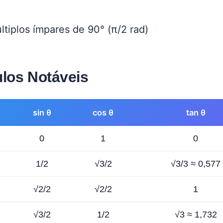
ltiplos ímpares de 90° (π/2 rad)
los Notáveis
sin θ
cos θ
tan θ
0
1
0
1/2
√3/2
√3/3 ≈ 0,577
√2/2
√2/2
1
√3/2
1/2
√3 ≈ 1,732