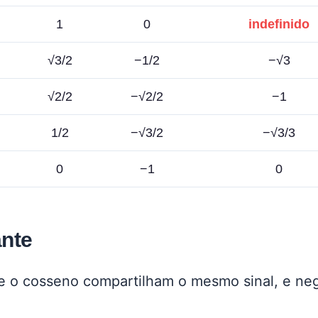
1
0
indefinido
√3/2
−1/2
−√3
√2/2
−√2/2
−1
1/2
−√3/2
−√3/3
0
−1
0
ante
 e o cosseno compartilham o mesmo sinal, e neg