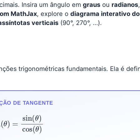
cimais. Insira um ângulo em
graus
ou
radianos
 com MathJax
, explore o
diagrama interativo do
assíntotas verticais
(90°, 270°, …).
nções trigonométricas fundamentais. Ela é defi
IÇÃO DE TANGENTE
θ
)
=
sin
(
θ
)
cos
(
θ
)