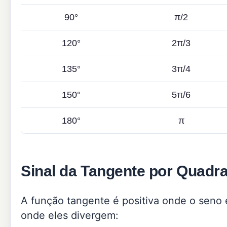
90°
π/2
120°
2π/3
135°
3π/4
150°
5π/6
180°
π
Sinal da Tangente por Quadr
A função tangente é positiva onde o seno
onde eles divergem: