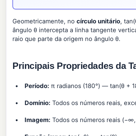
Geometricamente, no
círculo unitário
, tan
ângulo θ intercepta a linha tangente verti
raio que parte da origem no ângulo θ.
Principais Propriedades da 
Período:
π radianos (180°) — tan(θ + 1
Domínio:
Todos os números reais, exce
Imagem:
Todos os números reais (−∞