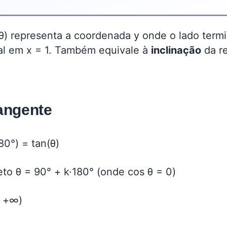
(θ) representa a coordenada y onde o lado termi
cal em x = 1. Também equivale à
inclinação
da re
Tangente
80°) = tan(θ)
to θ = 90° + k·180° (onde cos θ = 0)
, +∞)