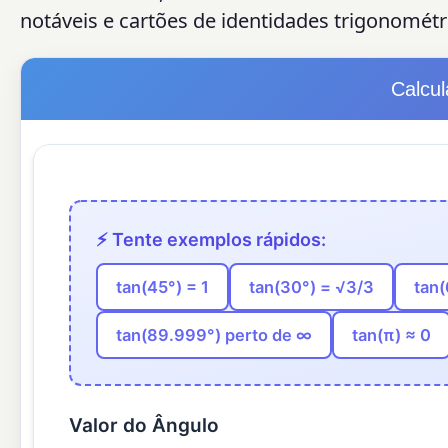
notáveis e cartões de identidades trigonométr
Calcu
⚡ Tente exemplos rápidos:
tan(45°) = 1
tan(30°) = √3/3
tan(
tan(89.999°) perto de ∞
tan(π) ≈ 0
Valor do Ângulo