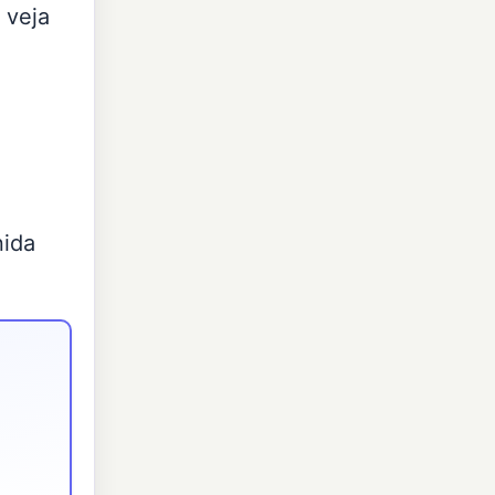
, veja
nida