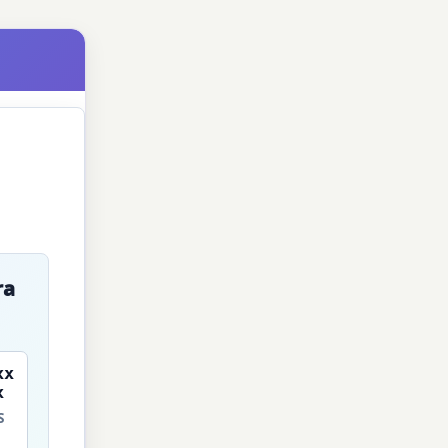
ra
xx
x
S