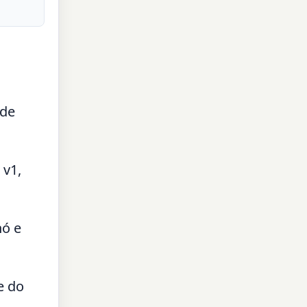
 de
 v1,
nó e
e do