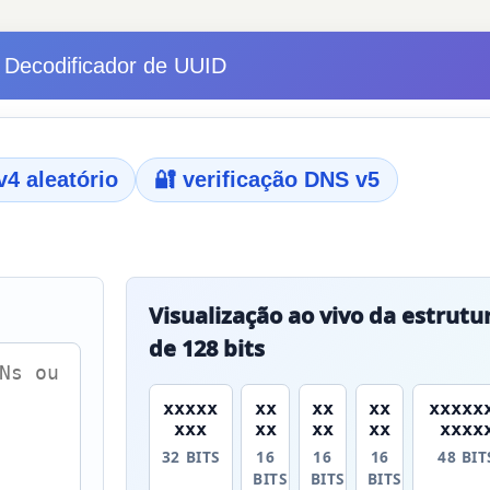
e Decodificador de UUID
v4 aleatório
🔐 verificação DNS v5
Visualização ao vivo da estrutu
de 128 bits
xxxxx
xx
xx
xx
xxxxx
xxx
xx
xx
xx
xxxx
32 BITS
16
16
16
48 BIT
BITS
BITS
BITS