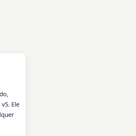
do,
v5. Ele
lquer
,