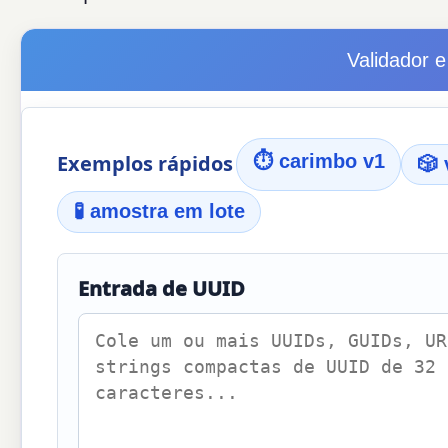
Validador 
Exemplos rápidos
⏱ carimbo v1
🎲 
🧪 amostra em lote
Entrada de UUID