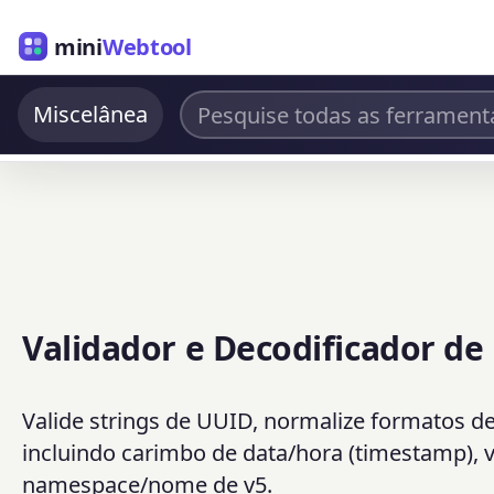
mini
Webtool
Miscelânea
Validador e Decodificador de
Valide strings de UUID, normalize formatos d
incluindo carimbo de data/hora (timestamp), va
namespace/nome de v5.