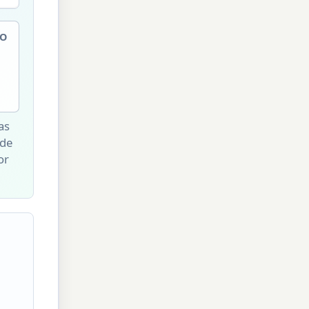
O
as
 de
or