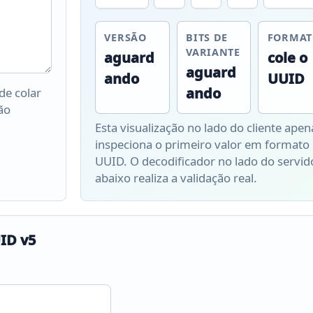
VERSÃO
BITS DE
FORMAT
VARIANTE
aguard
cole o
aguard
ando
UUID
ando
de colar
ão
Esta visualização no lado do cliente apen
inspeciona o primeiro valor em formato
UUID. O decodificador no lado do servid
abaixo realiza a validação real.
ID v5