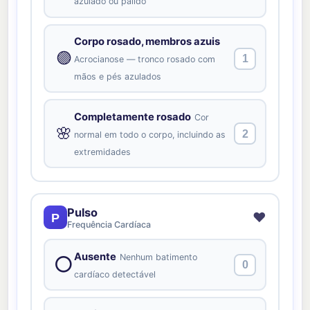
azulado ou pálido
Corpo rosado, membros azuis
🟣
1
Acrocianose — tronco rosado com
mãos e pés azulados
Completamente rosado
Cor
🌸
2
normal em todo o corpo, incluindo as
extremidades
Pulso
❤️
P
Frequência Cardíaca
Ausente
Nenhum batimento
⭕
0
cardíaco detectável