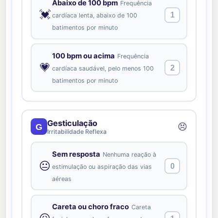
Abaixo de 100 bpm
Frequência
💓
1
cardíaca lenta, abaixo de 100
batimentos por minuto
100 bpm ou acima
Frequência
💗
2
cardíaca saudável, pelo menos 100
batimentos por minuto
Gesticulação
😣
G
Irritabilidade Reflexa
Sem resposta
Nenhuma reação à
😐
0
estimulação ou aspiração das vias
aéreas
Careta ou choro fraco
Careta