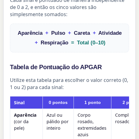
Cada sinal é pontuado de maneira independente
de 0 a 2, e então os cinco valores são
simplesmente somados:
Aparência
+
Pulso
+
Careta
+
Atividade
+
Respiração
=
Total (0–10)
Tabela de Pontuação do APGAR
Utilize esta tabela para escolher o valor correto (0,
1 ou 2) para cada sinal:
Sinal
0 pontos
1 ponto
2 pont
Aparência
Azul ou
Corpo
Completam
(cor da
pálido por
rosado,
rosado
pele)
inteiro
extremidades
azuis