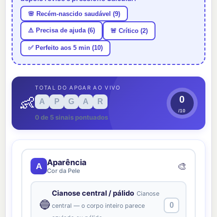
🌸 Recém-nascido saudável (9)
⚠️ Precisa de ajuda (6)
🚨 Crítico (2)
✅ Perfeito aos 5 min (10)
TOTAL DO APGAR AO VIVO
👶
0
A
P
G
A
R
/10
0 de 5 sinais pontuados
Aparência
🎨
A
Cor da Pele
Cianose central / pálido
Cianose
🔵
0
central — o corpo inteiro parece