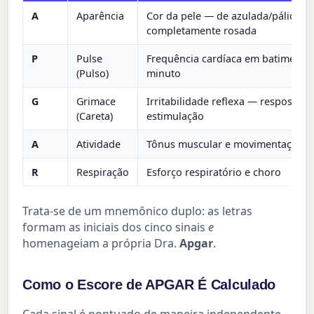
A
Aparência
Cor da pele — de azulada/pálida a
completamente rosada
P
Pulse
Frequência cardíaca em batimento
(Pulso)
minuto
G
Grimace
Irritabilidade reflexa — resposta à
(Careta)
estimulação
A
Atividade
Tônus muscular e movimentação
R
Respiração
Esforço respiratório e choro
Trata-se de um mnemônico duplo: as letras
formam as iniciais dos cinco sinais
e
homenageiam a própria Dra.
Apgar
.
Como o Escore de APGAR É Calculado