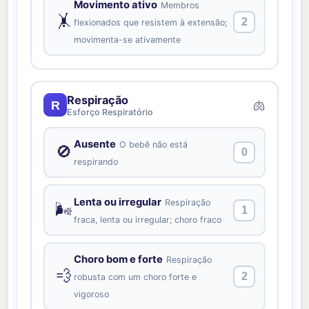
Movimento ativo
Membros
🤸
2
flexionados que resistem à extensão;
movimenta-se ativamente
Respiração
🫁
R
Esforço Respiratório
Ausente
O bebê não está
🚫
0
respirando
Lenta ou irregular
Respiração
🌬️
1
fraca, lenta ou irregular; choro fraco
Choro bom e forte
Respiração
💨
2
robusta com um choro forte e
vigoroso