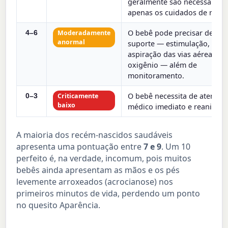
geralmente são necessários
apenas os cuidados de rotin
O bebê pode precisar de al
Moderadamente
4–6
anormal
suporte — estimulação,
aspiração das vias aéreas ou
oxigênio — além de
monitoramento.
O bebê necessita de atendi
Criticamente
0–3
baixo
médico imediato e reanimaç
A maioria dos recém-nascidos saudáveis
apresenta uma pontuação entre
7 e 9
. Um 10
perfeito é, na verdade, incomum, pois muitos
bebês ainda apresentam as mãos e os pés
levemente arroxeados (acrocianose) nos
primeiros minutos de vida, perdendo um ponto
no quesito Aparência.