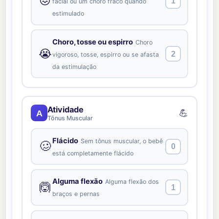
😖
1
facial ou um choro fraco quando
estimulado
Choro, tosse ou espirro
Choro
😭
2
vigoroso, tosse, espirro ou se afasta
da estimulação
Atividade
💪
A
Tônus Muscular
Flácido
Sem tônus muscular, o bebê
🥴
0
está completamente flácido
Alguma flexão
Alguma flexão dos
🙆
1
braços e pernas