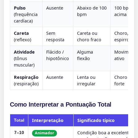
Pulso
Ausente
Abaixo de 100
100 bpm o
(frequência
bpm
acima
cardíaca)
Careta
Sem
Careta ou
Choro, tos
(reflexo)
resposta
choro fraco
espirro
Atividade
Flácido /
Alguma
Moviment
(tônus
hipotônico
flexão
ativo
muscular)
Respiração
Ausente
Lenta ou
Choro bom
(respiração)
irregular
forte
Como Interpretar a Pontuação Total
Interpretação
Significado típico
Total
Condição boa a excelente;
7–10
Animador