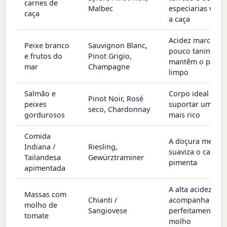
carnes de
Malbec
especiarias valor
caça
a caça
Acidez marcante
Peixe branco
Sauvignon Blanc,
pouco tanino
e frutos do
Pinot Grigio,
mantêm o palad
mar
Champagne
limpo
Salmão e
Corpo ideal para
Pinot Noir, Rosé
peixes
suportar um pei
seco, Chardonnay
gordurosos
mais rico
Comida
A doçura meio s
Indiana /
Riesling,
suaviza o calor 
Tailandesa
Gewürztraminer
pimenta
apimentada
A alta acidez
Massas com
Chianti /
acompanha
molho de
Sangiovese
perfeitamente o
tomate
molho