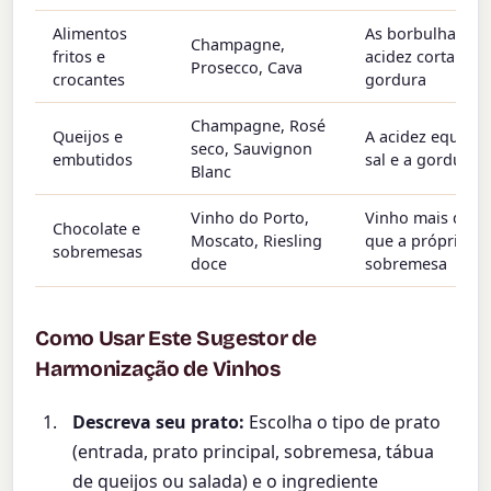
Alimentos
As borbulhas e a
Champagne,
fritos e
acidez cortam a
Prosecco, Cava
crocantes
gordura
Champagne, Rosé
Queijos e
A acidez equilibr
seco, Sauvignon
embutidos
sal e a gordura
Blanc
Vinho do Porto,
Vinho mais doce
Chocolate e
Moscato, Riesling
que a própria
sobremesas
doce
sobremesa
Como Usar Este Sugestor de
Harmonização de Vinhos
Descreva seu prato:
Escolha o tipo de prato
(entrada, prato principal, sobremesa, tábua
de queijos ou salada) e o ingrediente