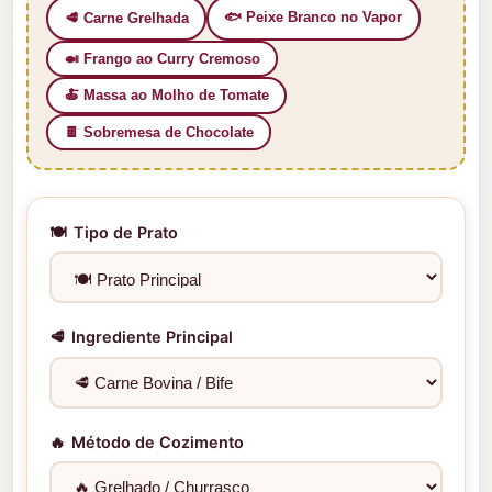
🐟 Peixe Branco no Vapor
🥩 Carne Grelhada
🍛 Frango ao Curry Cremoso
🍝 Massa ao Molho de Tomate
🍫 Sobremesa de Chocolate
🍽️
Tipo de Prato
🥩
Ingrediente Principal
🔥
Método de Cozimento