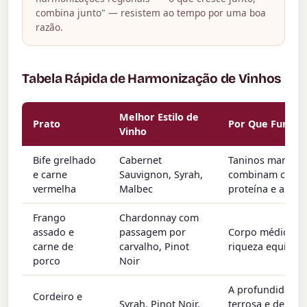
combina junto" — resistem ao tempo por uma boa
razão.
Tabela Rápida de Harmonização de Vinhos
Melhor Estilo de
Prato
Por Que Funcio
Vinho
Bife grelhado
Cabernet
Taninos marcant
e carne
Sauvignon, Syrah,
combinam com 
vermelha
Malbec
proteína e a gor
Frango
Chardonnay com
assado e
passagem por
Corpo médio,
carne de
carvalho, Pinot
riqueza equilibr
porco
Noir
A profundidade
Cordeiro e
Syrah, Pinot Noir,
terrosa e de