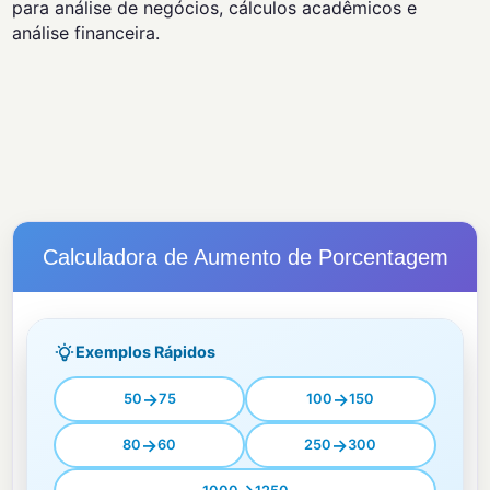
para análise de negócios, cálculos acadêmicos e
análise financeira.
Calculadora de Aumento de Porcentagem
Exemplos Rápidos
→
→
50
75
100
150
→
→
80
60
250
300