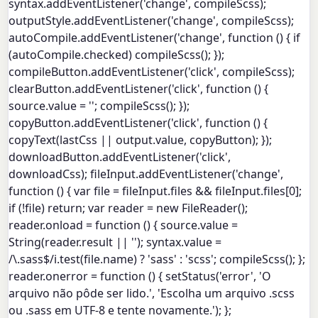
syntax.addEventListener('change', compileScss);
outputStyle.addEventListener('change', compileScss);
autoCompile.addEventListener('change', function () { if
(autoCompile.checked) compileScss(); });
compileButton.addEventListener('click', compileScss);
clearButton.addEventListener('click', function () {
source.value = ''; compileScss(); });
copyButton.addEventListener('click', function () {
copyText(lastCss || output.value, copyButton); });
downloadButton.addEventListener('click',
downloadCss); fileInput.addEventListener('change',
function () { var file = fileInput.files && fileInput.files[0];
if (!file) return; var reader = new FileReader();
reader.onload = function () { source.value =
String(reader.result || ''); syntax.value =
/\.sass$/i.test(file.name) ? 'sass' : 'scss'; compileScss(); };
reader.onerror = function () { setStatus('error', 'O
arquivo não pôde ser lido.', 'Escolha um arquivo .scss
ou .sass em UTF-8 e tente novamente.'); };