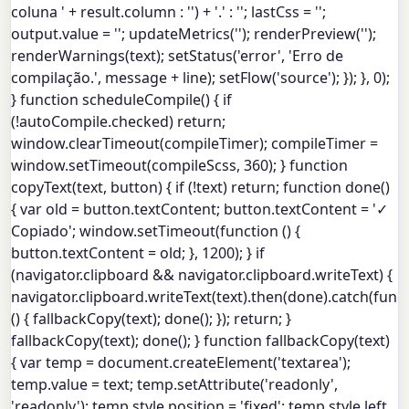
coluna ' + result.column : '') + '.' : ''; lastCss = '';
output.value = ''; updateMetrics(''); renderPreview('');
renderWarnings(text); setStatus('error', 'Erro de
compilação.', message + line); setFlow('source'); }); }, 0);
} function scheduleCompile() { if
(!autoCompile.checked) return;
window.clearTimeout(compileTimer); compileTimer =
window.setTimeout(compileScss, 360); } function
copyText(text, button) { if (!text) return; function done()
{ var old = button.textContent; button.textContent = '✓
Copiado'; window.setTimeout(function () {
button.textContent = old; }, 1200); } if
(navigator.clipboard && navigator.clipboard.writeText) {
navigator.clipboard.writeText(text).then(done).catch(func
() { fallbackCopy(text); done(); }); return; }
fallbackCopy(text); done(); } function fallbackCopy(text)
{ var temp = document.createElement('textarea');
temp.value = text; temp.setAttribute('readonly',
'readonly'); temp.style.position = 'fixed'; temp.style.left