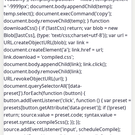
= '-9999px'; document.body.appendChild(temp);
temp.select(); document.execCommand('copy');
document.body.removeChild(temp); } function
downloadCss() { if (!lastCss) return; var blob = new
Blob([lastCss], {type: 'text/css;charset=utf-8'}); var url =
URL.createObjectURL(blob); var link =
document.createElement('a'); link.href = url;
link.download = 'compiled.css';
document.body.appendChild(link); link.click();
document.body.removeChild(link);
URL.revokeObjectURL(url); }
document.querySelectorAll('[data-
preset]').forEach(function (button) {
button.addEventListener('click', function () { var preset =
presets[button.getAttribute('data-preset')]; if (!preset)
return; source.value = preset.code; syntax.value =
preset.syntax; compileScss(); }); });
source.addEventListener('input', scheduleCompile);