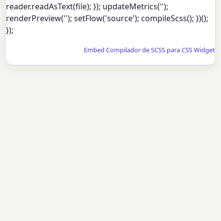
reader.readAsText(file); }); updateMetrics('');
renderPreview(''); setFlow('source'); compileScss(); })();
});
Embed Compilador de SCSS para CSS Widget