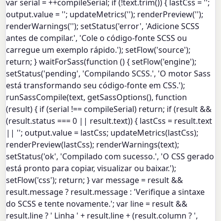
var serial = ++compileSerial; if (!text.trim()) { lastCss = '';
output.value = ''; updateMetrics(''); renderPreview('');
renderWarnings(''); setStatus('error', 'Adicione SCSS
antes de compilar.', 'Cole o código-fonte SCSS ou
carregue um exemplo rápido.'); setFlow('source');
return; } waitForSass(function () { setFlow('engine');
setStatus('pending', 'Compilando SCSS.', 'O motor Sass
está transformando seu código-fonte em CSS.');
runSassCompile(text, getSassOptions(), function
(result) { if (serial !== compileSerial) return; if (result &&
(result.status === 0 || result.text)) { lastCss = result.text
|| ''; output.value = lastCss; updateMetrics(lastCss);
renderPreview(lastCss); renderWarnings(text);
setStatus('ok', 'Compilado com sucesso.', 'O CSS gerado
está pronto para copiar, visualizar ou baixar.');
setFlow('css'); return; } var message = result &&
result.message ? result.message : 'Verifique a sintaxe
do SCSS e tente novamente.'; var line = result &&
result.line ? ' Linha ' + result.line + (result.column ? ',