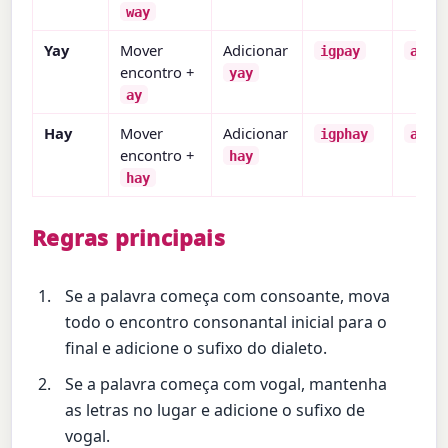
way
Yay
Mover
Adicionar
igpay
appl
encontro +
yay
ay
Hay
Mover
Adicionar
igphay
appl
encontro +
hay
hay
Regras principais
Se a palavra começa com consoante, mova
todo o encontro consonantal inicial para o
final e adicione o sufixo do dialeto.
Se a palavra começa com vogal, mantenha
as letras no lugar e adicione o sufixo de
vogal.