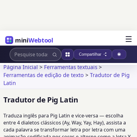
☰
mini
Webtool
Compartilhar
Página Inicial
>
Ferramentas textuais
>
Ferramentas de edição de texto
>
Tradutor de Pig
Latin
Tradutor de Pig Latin
Traduza inglês para Pig Latin e vice-versa — escolha
entre 4 dialetos clássicos (Ay, Way, Yay, Hay), assista a
cada palavra se transformar letra por letra com uma
animação codificada por cores e alterne como a letra Y