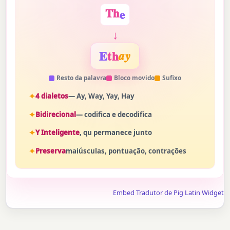
T
h
e
↓
E
th
ay
Resto da palavra
Bloco movido
Sufixo
4 dialetos
— Ay, Way, Yay, Hay
Bidirecional
— codifica e decodifica
Y Inteligente
, qu permanece junto
Preserva
maiúsculas, pontuação, contrações
Embed Tradutor de Pig Latin Widget