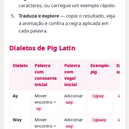
caracteres, ou carregue um exemplo rápido.
Traduza e explore
— copie o resultado, veja
a animação e confira a regra aplicada em
cada palavra.
Dialetos de Pig Latin
Dialeto
Palavra
Palavra
Exemplo:
Exemp
com
com
pig
apple
consoante
vogal
inicial
inicial
Ay
Mover
Adicionar
igpay
appl
encontro +
way
ay
Way
Mover
Adicionar
igpway
appl
encontro +
way