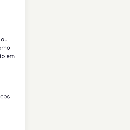
 ou
como
são em
icos