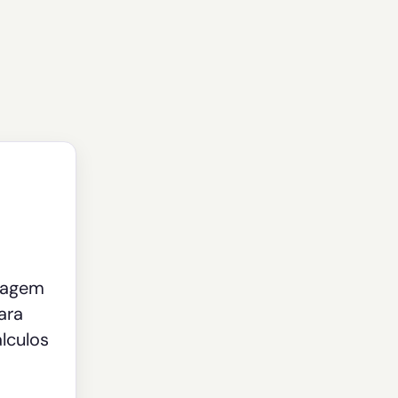
tagem
ara
lculos