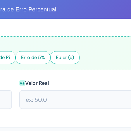
ra de Erro Percentual
de Pi
Erro de 5%
Euler (e)
Valor Real
Va