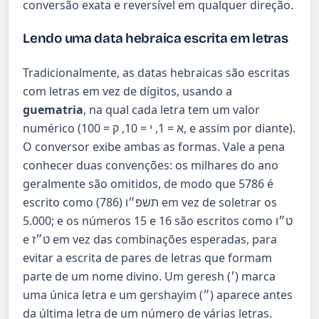
conversão exata e reversível em qualquer direção.
Lendo uma data hebraica escrita em letras
Tradicionalmente, as datas hebraicas são escritas
com letras em vez de dígitos, usando a
guematria
, na qual cada letra tem um valor
numérico (א = 1, י = 10, ק = 100, e assim por diante).
O conversor exibe ambas as formas. Vale a pena
conhecer duas convenções: os milhares do ano
geralmente são omitidos, de modo que 5786 é
escrito como
(786) em vez de soletrar os
תשפ״ו
5.000; e os números 15 e 16 são escritos como
ט״ו
e
ט״ז
em vez das combinações esperadas, para
evitar a escrita de pares de letras que formam
parte de um nome divino. Um geresh (׳) marca
uma única letra e um gershayim (״) aparece antes
da última letra de um número de várias letras.