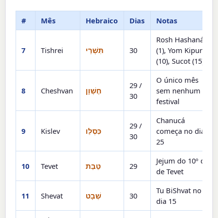
#
Mês
Hebraico
Dias
Notas
Rosh Hashaná
7
Tishrei
תִּשְׁרֵי
30
(1), Yom Kipur
(10), Sucot (15)
O único mês
29 /
8
Cheshvan
חֶשְׁוָן
sem nenhum
30
festival
Chanucá
29 /
9
Kislev
כִּסְלֵו
começa no dia
30
25
Jejum do 10º dia
10
Tevet
טֵבֵת
29
de Tevet
Tu BiShvat no
11
Shevat
שְׁבָט
30
dia 15