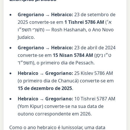
Gregoriano → Hebraico:
23 de setembro de
2025 converte-se em
1 Tishrei 5786 AM
(
א׳
תִּשְׁרֵי תשפ״ו
) — Rosh Hashanah, o Ano Novo
Judaico.
Gregoriano → Hebraico:
23 de abril de 2024
converte-se em
15 Nisan 5784 AM
(
ט״ו נִיסָן
תשפ״ד
), o primeiro dia de Pessach.
Hebraico → Gregoriano:
25 Kislev 5786 AM
(o primeiro dia de Chanucá) converte-se em
15 de dezembro de 2025
.
Hebraico → Gregoriano:
10 Tishrei 5787 AM
(Yom Kipur) converte-se na sua data de
outono correspondente em 2026.
Como o ano hebraico é lunissolar, uma data