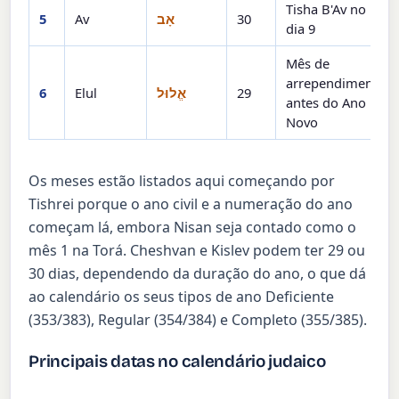
Tisha B'Av no
5
Av
אָב
30
dia 9
Mês de
arrependimento
6
Elul
אֱלוּל
29
antes do Ano
Novo
Os meses estão listados aqui começando por
Tishrei porque o ano civil e a numeração do ano
começam lá, embora Nisan seja contado como o
mês 1 na Torá. Cheshvan e Kislev podem ter 29 ou
30 dias, dependendo da duração do ano, o que dá
ao calendário os seus tipos de ano Deficiente
(353/383), Regular (354/384) e Completo (355/385).
Principais datas no calendário judaico