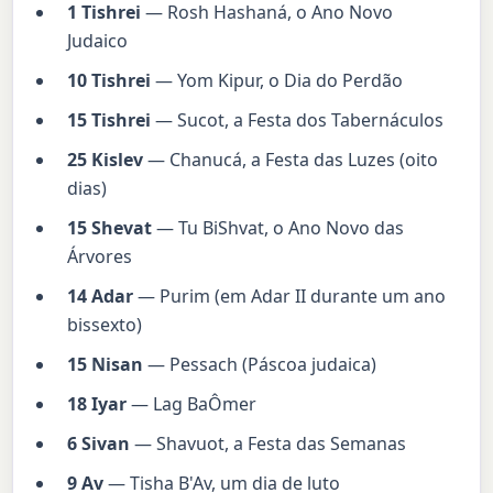
1 Tishrei
— Rosh Hashaná, o Ano Novo
Judaico
10 Tishrei
— Yom Kipur, o Dia do Perdão
15 Tishrei
— Sucot, a Festa dos Tabernáculos
25 Kislev
— Chanucá, a Festa das Luzes (oito
dias)
15 Shevat
— Tu BiShvat, o Ano Novo das
Árvores
14 Adar
— Purim (em Adar II durante um ano
bissexto)
15 Nisan
— Pessach (Páscoa judaica)
18 Iyar
— Lag BaÔmer
6 Sivan
— Shavuot, a Festa das Semanas
9 Av
— Tisha B'Av, um dia de luto