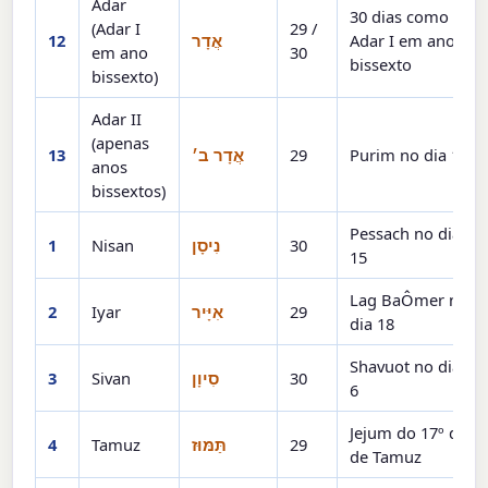
Adar
30 dias como
(Adar I
29 /
12
אֲדָר
Adar I em ano
em ano
30
bissexto
bissexto)
Adar II
(apenas
13
אֲדָר ב׳
29
Purim no dia 14
anos
bissextos)
Pessach no dia
1
Nisan
נִיסָן
30
15
Lag BaÔmer no
2
Iyar
אִיָּיר
29
dia 18
Shavuot no dia
3
Sivan
סִיוָן
30
6
Jejum do 17º dia
4
Tamuz
תַּמּוּז
29
de Tamuz