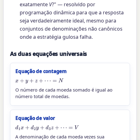
exatamente
V
?" — resolvido por
programação dinâmica para que a resposta
seja verdadeiramente ideal, mesmo para
conjuntos de denominações não canônicos
onde a estratégia gulosa falha.
As duas equações universais
Equação de contagem
x
+
y
+
z
+
⋯
=
N
O número de cada moeda somado é igual ao
número total de moedas.
Equação de valor
d
1
x
+
d
2
y
+
d
3
z
+
⋯
=
V
A denominação de cada moeda vezes sua