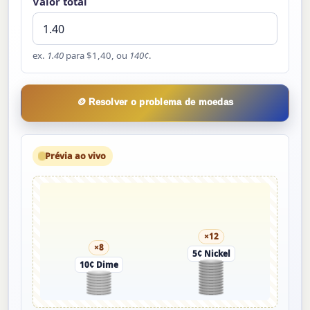
Valor total
ex.
1.40
para $1,40, ou
140¢
.
🪙 Resolver o problema de moedas
Prévia ao vivo
×12
×8
5¢ Nickel
10¢ Dime