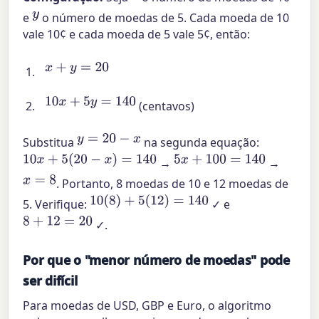
y
e
o número de moedas de 5. Cada moeda de 10
vale 10¢ e cada moeda de 5 vale 5¢, então:
x
+
y
=
20
10
x
+
5
y
=
140
(centavos)
y
=
20
−
x
Substitua
na segunda equação:
10
x
+
5
(
20
−
x
)
=
140
5
x
+
100
=
140
→
→
x
=
8
. Portanto, 8 moedas de 10 e 12 moedas de
10
(
8
)
+
5
(
12
)
=
140
5. Verifique:
✓ e
8
+
12
=
20
✓.
Por que o "menor número de moedas" pode
ser difícil
Para moedas de USD, GBP e Euro, o algoritmo