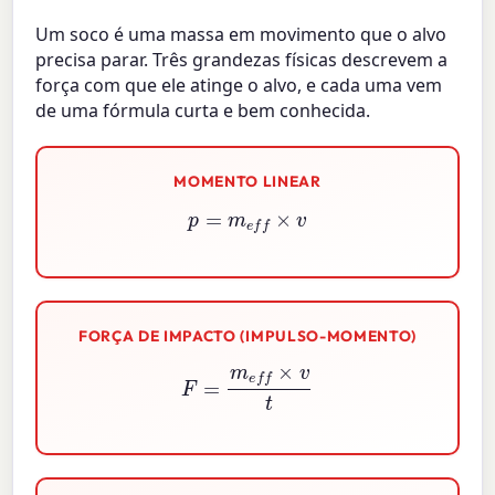
Um soco é uma massa em movimento que o alvo
precisa parar. Três grandezas físicas descrevem a
força com que ele atinge o alvo, e cada uma vem
de uma fórmula curta e bem conhecida.
MOMENTO LINEAR
p
=
m
e
f
×
v
FORÇA DE IMPACTO (IMPULSO-MOMENTO)
F
=
m
e
f
×
v
t