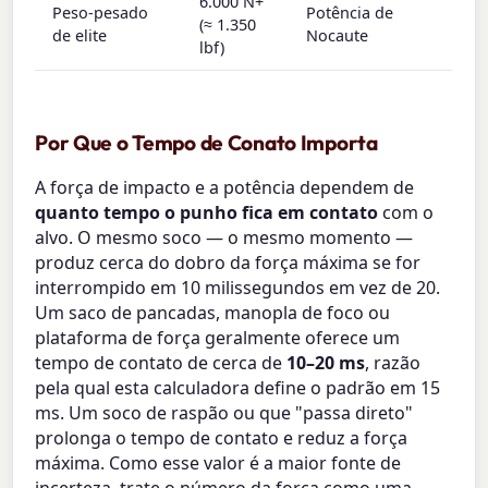
6.000 N+
Peso-pesado
Potência de
(≈ 1.350
de elite
Nocaute
lbf)
Por Que o Tempo de Conato Importa
A força de impacto e a potência dependem de
quanto tempo o punho fica em contato
com o
alvo. O mesmo soco — o mesmo momento —
produz cerca do dobro da força máxima se for
interrompido em 10 milissegundos em vez de 20.
Um saco de pancadas, manopla de foco ou
plataforma de força geralmente oferece um
tempo de contato de cerca de
10–20 ms
, razão
pela qual esta calculadora define o padrão em 15
ms. Um soco de raspão ou que "passa direto"
prolonga o tempo de contato e reduz a força
máxima. Como esse valor é a maior fonte de
incerteza, trate o número da força como uma