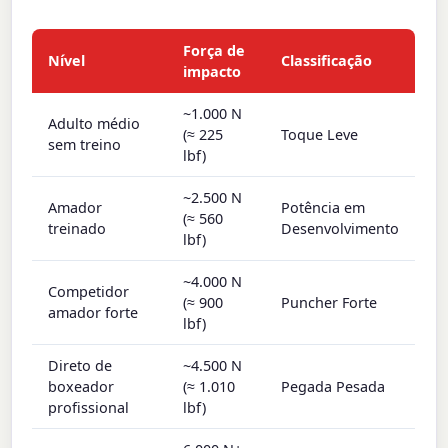
Força de
Nível
Classificação
impacto
~1.000 N
Adulto médio
(≈ 225
Toque Leve
sem treino
lbf)
~2.500 N
Amador
Potência em
(≈ 560
treinado
Desenvolvimento
lbf)
~4.000 N
Competidor
(≈ 900
Puncher Forte
amador forte
lbf)
Direto de
~4.500 N
boxeador
(≈ 1.010
Pegada Pesada
profissional
lbf)