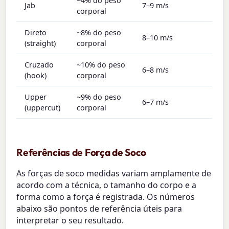
~4% do peso
Jab
7–9 m/s
corporal
Direto
~8% do peso
8–10 m/s
(straight)
corporal
Cruzado
~10% do peso
6–8 m/s
(hook)
corporal
Upper
~9% do peso
6–7 m/s
(uppercut)
corporal
Referências de Força de Soco
As forças de soco medidas variam amplamente de
acordo com a técnica, o tamanho do corpo e a
forma como a força é registrada. Os números
abaixo são pontos de referência úteis para
interpretar o seu resultado.