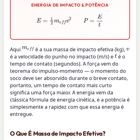
ENERGIA DE IMPACTO & POTÊNCIA
E
=
1
2
m
e
f
v
2
P
=
E
t
m
e
f
v
Aqui
é a sua massa de impacto efetiva (kg),
t
é a velocidade do punho no impacto (m/s) e
é o
tempo de contato (segundos). A força vem do
teorema do impulso-momento — o momento do
soco deve ser absorvido durante o breve contato,
portanto, um tempo de contato mais curto
significa uma força maior. A energia vem da
clássica fórmula de energia cinética, e a potência é
simplesmente a rapidez com que essa energia é
entregue.
O Que É Massa de Impacto Efetiva?