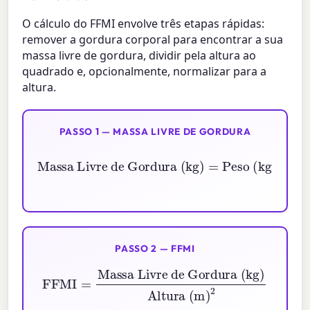
O cálculo do FFMI envolve três etapas rápidas:
remover a gordura corporal para encontrar a sua
massa livre de gordura, dividir pela altura ao
quadrado e, opcionalmente, normalizar para a
altura.
PASSO 1 — MASSA LIVRE DE GORDURA
Massa Livre de Gordura (kg)
Peso (kg)
×
(
1
−
Gordura Corporal \%
=
100
)
PASSO 2 — FFMI
FFMI
=
Massa Livre de Gordura (kg)
Altura (m)
2