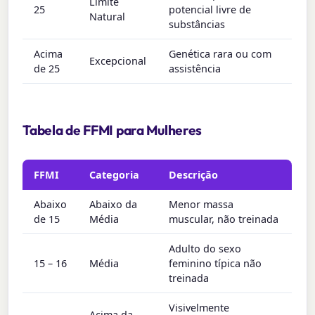
Limite
25
potencial livre de
Natural
substâncias
Acima
Genética rara ou com
Excepcional
de 25
assistência
Tabela de FFMI para Mulheres
FFMI
Categoria
Descrição
Abaixo
Abaixo da
Menor massa
de 15
Média
muscular, não treinada
Adulto do sexo
15 – 16
Média
feminino típica não
treinada
Visivelmente
Acima da