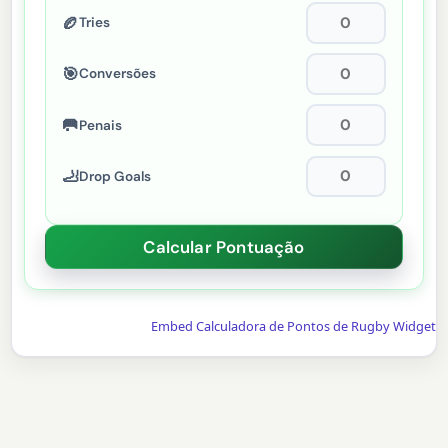
🏉
Tries
🎯
Conversões
🥅
Penais
🦶
Drop Goals
Embed Calculadora de Pontos de Rugby Widget