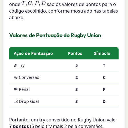
T
,
C
,
P
,
D
onde
são os valores de pontos para o
código escolhido, conforme mostrado nas tabelas
abaixo.
Valores de Pontuação do Rugby Union
Ação de Pontuação
Pontos
Símbolo
🏉 Try
5
T
🎯 Conversão
2
C
🥅 Penal
3
P
🦶 Drop Goal
3
D
Portanto, um try convertido no Rugby Union vale
7 pontos
(5 pelo try mais 2 pela conversão).