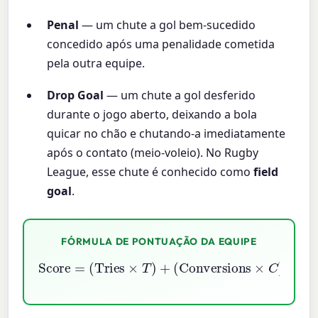
Penal
— um chute a gol bem-sucedido
concedido após uma penalidade cometida
pela outra equipe.
Drop Goal
— um chute a gol desferido
durante o jogo aberto, deixando a bola
quicar no chão e chutando-a imediatamente
após o contato (meio-voleio). No Rugby
League, esse chute é conhecido como
field
goal
.
FÓRMULA DE PONTUAÇÃO DA EQUIPE
Score
(
Penalties
=
(
Tries
×
×
P
T
)
)
+
+
(
(
Drop Goals
Conversions
×
×
D
C
)
)
+