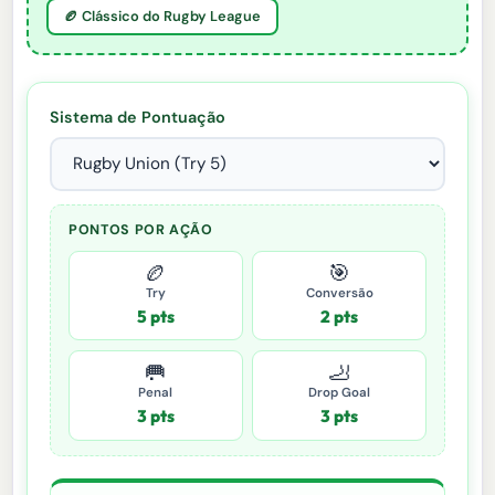
🏉 Clássico do Rugby League
Sistema de Pontuação
PONTOS POR AÇÃO
🏉
🎯
Try
Conversão
5 pts
2 pts
🥅
🦶
Penal
Drop Goal
3 pts
3 pts