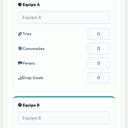
🟢 Equipe A
🏉
Tries
🎯
Conversões
🥅
Penais
🦶
Drop Goals
🔵 Equipe B