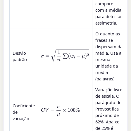
compare
com a média
para detectar
assimetria.
O quanto as
frases se
dispersam da
σ
=
1
n
∑
(
w
i
−
μ
)
2
Desvio
média. Usa a
padrão
mesma
unidade da
média
(palavras).
Variação livre
de escala. O
parágrafo de
Coeficiente
Provost fica
C
V
=
σ
μ
×
100
%
de
próximo de
variação
62%. Abaixo
de 25% é