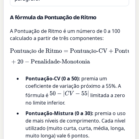
A fórmula da Pontuação de Ritmo
A Pontuação de Ritmo é um número de 0 a 100
calculado a partir de três componentes:
Pontuação de Ritmo
=
Pontuação-CV
+
Pontuação-
ç
ã
ç
ã
ç
ã
Mistura
+
20
−
Penalidade-Monotonia
Pontuação-CV (0 a 50):
premia um
coeficiente de variação próximo a 55%. A
50
−
|
C
V
−
55
|
fórmula é
limitada a zero
no limite inferior.
Pontuação-Mistura (0 a 30):
premia o uso
de mais níveis de comprimento. Cada nível
utilizado (muito curta, curta, média, longa,
muito longa) vale 6 pontos.