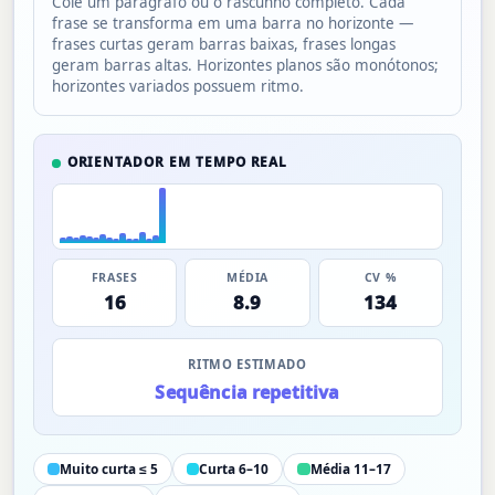
Cole um parágrafo ou o rascunho completo. Cada
frase se transforma em uma barra no horizonte —
frases curtas geram barras baixas, frases longas
geram barras altas. Horizontes planos são monótonos;
horizontes variados possuem ritmo.
ORIENTADOR EM TEMPO REAL
FRASES
MÉDIA
CV %
16
8.9
134
RITMO ESTIMADO
Sequência repetitiva
Muito curta ≤ 5
Curta 6–10
Média 11–17