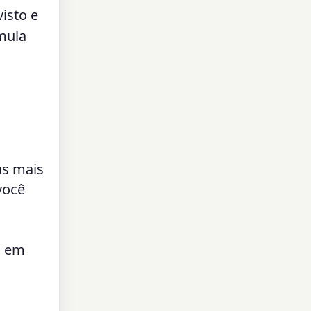
isto e
mula
as mais
você
o em