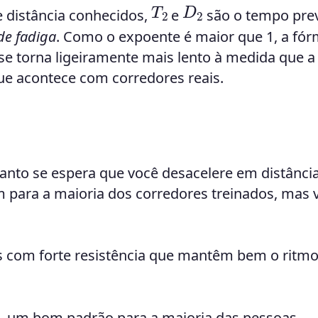
D
2
T
2
 distância conhecidos,
e
são o tempo prev
de fadiga
. Como o expoente é maior que 1, a fór
e torna ligeiramente mais lento à medida que a
e acontece com corredores reais.
uanto se espera que você desacelere em distânci
 para a maioria dos corredores treinados, mas 
s com forte resistência que mantêm bem o ritm
el, um bom padrão para a maioria das pessoas.