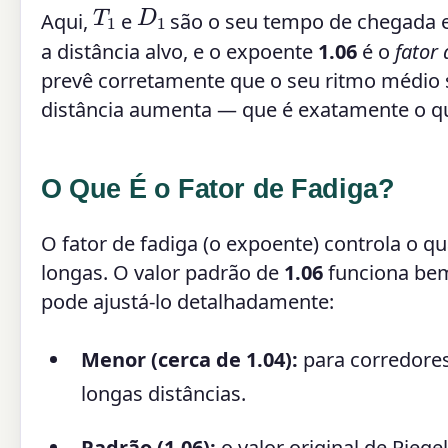
D
1
T
1
Aqui,
e
são o seu tempo de chegada e
a distância alvo, e o expoente
1.06
é o
fator 
prevê corretamente que o seu ritmo médio s
distância aumenta — que é exatamente o qu
O Que É o Fator de Fadiga?
O fator de fadiga (o expoente) controla o q
longas. O valor padrão de
1.06
funciona bem
pode ajustá-lo detalhadamente:
Menor (cerca de 1.04):
para corredore
longas distâncias.
Padrão (1.06):
o valor original de Rieg