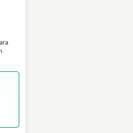
ara
m