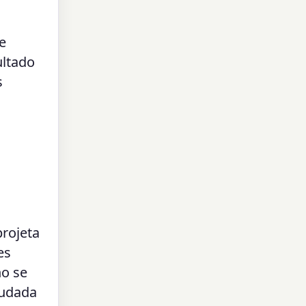
e
ultado
s
projeta
es
o se
tudada