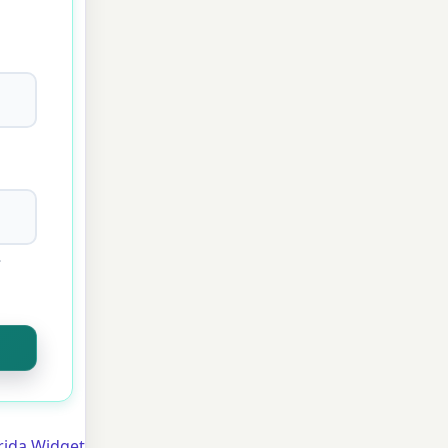
r
rida Widget