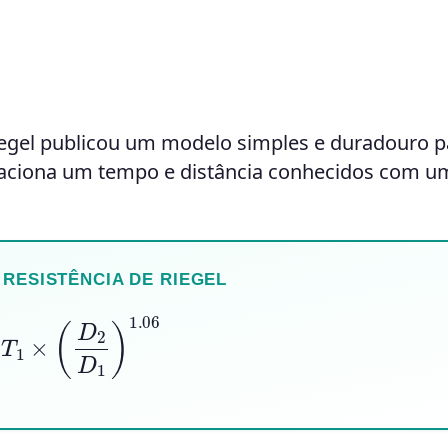
Riegel publicou um modelo simples e duradouro p
elaciona um tempo e distância conhecidos com u
RESISTÊNCIA DE RIEGEL
T
1
×
(
D
2
D
1
)
1.06