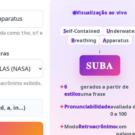
Visualização ao vivo
S
elf-Contained
U
nderwate
rada como
,
e
the
of
B
reathing
A
pparatus
↓
tras
SUBA
 acrônimo exibido.
6
gerados a partir de
estilos
uma frase
Pronunciabilidade
avaliada 
d, a, in…)
0 a 100
Modo
Retroacrônimo
com
palavra