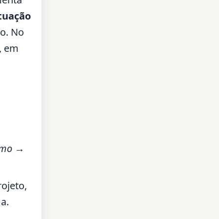
tuação
o. No
, em
imo →
ojeto,
a.