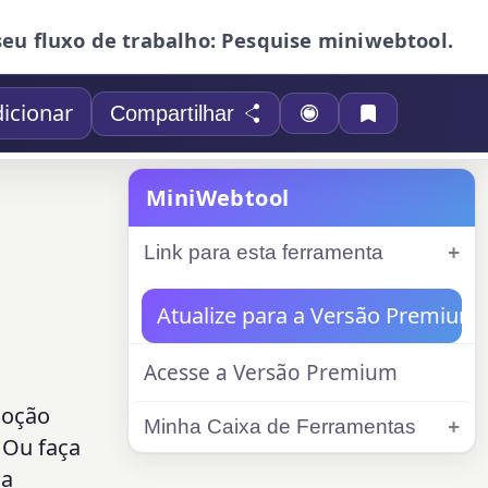
seu fluxo de trabalho: Pesquise miniwebtool.
icionar
Compartilhar
MiniWebtool
Link para esta ferramenta
Atualize para a Versão Premium
Acesse a Versão Premium
moção
Minha Caixa de Ferramentas
 Ou faça
da