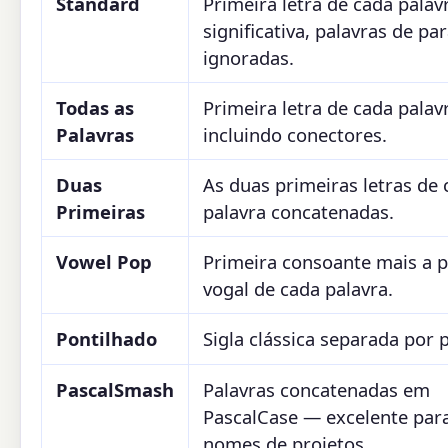
Standard
Primeira letra de cada palav
significativa, palavras de pa
ignoradas.
Todas as
Primeira letra de cada palav
Palavras
incluindo conectores.
Duas
As duas primeiras letras de 
Primeiras
palavra concatenadas.
Vowel Pop
Primeira consoante mais a p
vogal de cada palavra.
Pontilhado
Sigla clássica separada por 
PascalSmash
Palavras concatenadas em
PascalCase — excelente par
nomes de projetos.