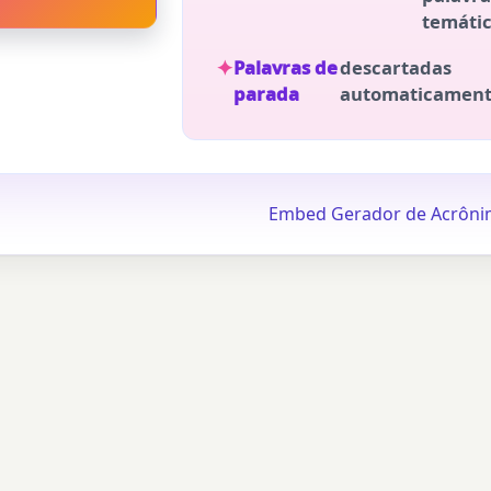
temáti
Palavras de
descartadas
parada
automaticamen
Embed Gerador de Acrôni