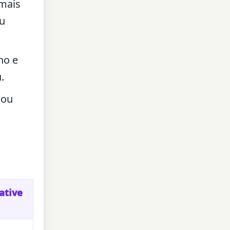
 mais
ou
ho e
.
 ou
ative