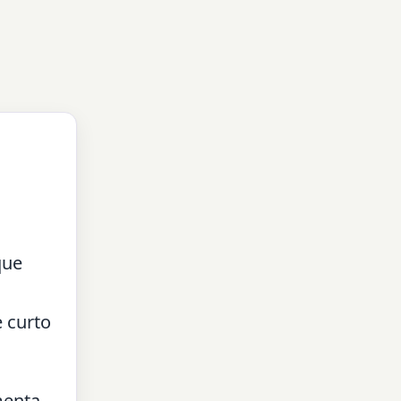
que
 curto
menta