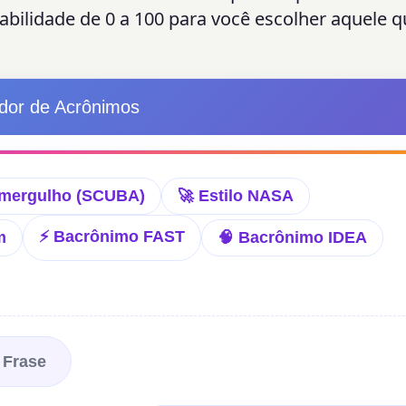
bilidade de 0 a 100 para você escolher aquele q
dor de Acrônimos
 mergulho (SCUBA)
🚀 Estilo NASA
⚡ Bacrônimo FAST
m
🧠 Bacrônimo IDEA
 Frase