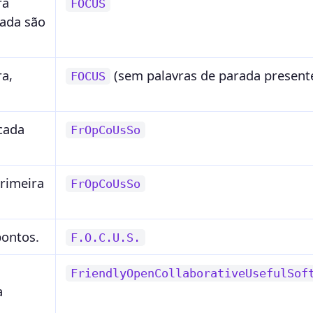
ra
FOCUS
rada são
ra,
(sem palavras de parada present
FOCUS
cada
FrOpCoUsSo
rimeira
FrOpCoUsSo
pontos.
F.O.C.U.S.
FriendlyOpenCollaborativeUsefulSof
a