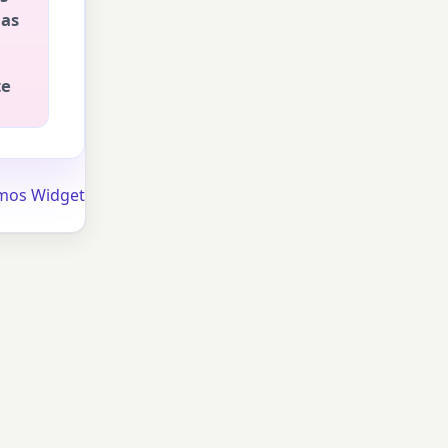
cas
te
mos Widget