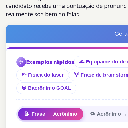
candidato recebe uma pontuação de pronuncia
realmente soa bem ao falar.
Gera
✨
Exemplos rápidos
🌊 Equipamento de
🔦 Física do laser
💡 Frase de brainstor
🎯 Bacrônimo GOAL
📝
Frase → Acrônimo
🔁
Acrônimo →