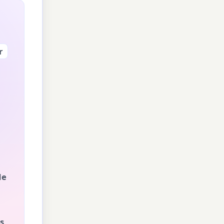
r
de
s