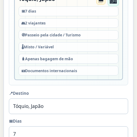
🌦️
📅
7 dias
👥
2 viajantes
🧭
Passeio pela cidade / Turismo
🌡️
Misto / Variável
🧳
Apenas bagagem de mão
🪪
Documentos internacionais
📍
Destino
📅
Dias