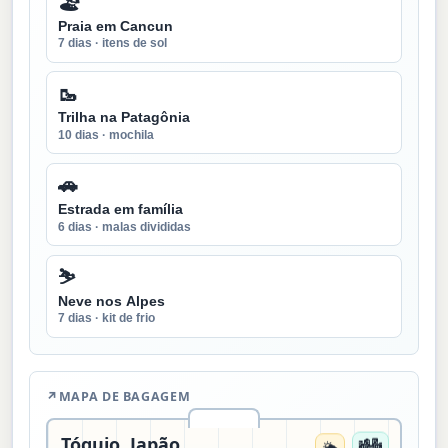
🏖️
Praia em Cancun
7 dias · itens de sol
🥾
Trilha na Patagônia
10 dias · mochila
🚗
Estrada em família
6 dias · malas divididas
⛷️
Neve nos Alpes
7 dias · kit de frio
↗
MAPA DE BAGAGEM
🏙️
Tóquio, Japão