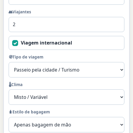
👥
Viajantes
Viagem internacional
✓
🧭
Tipo de viagem
🌡️
Clima
🧳
Estilo de bagagem