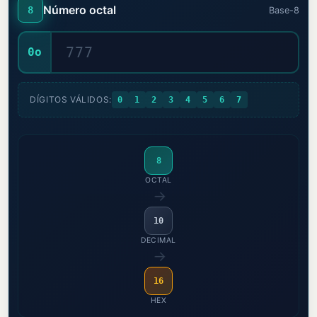
Número octal
8
Base-8
0o
DÍGITOS VÁLIDOS:
0
1
2
3
4
5
6
7
8
OCTAL
→
10
DECIMAL
→
16
HEX