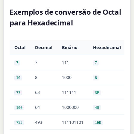
Exemplos de conversão de Octal
para Hexadecimal
Octal
Decimal
Binário
Hexadecimal
7
111
7
7
8
1000
10
8
63
111111
77
3F
64
1000000
100
40
493
111101101
755
1ED