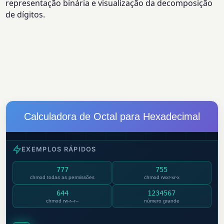
representação binária e visualização da decomposição
de dígitos.
Calculadora de Octal para Hexadecimal
EXEMPLOS RÁPIDOS
777
755
chmod todas as permissões
chmod rwxr-xr-x
644
1234567
chmod rw-r--r--
número grande