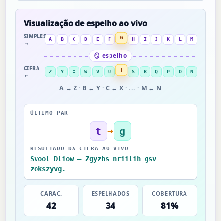
Visualização de espelho ao vivo
SIMPLES
G
A
B
C
D
E
F
H
I
J
K
L
M
→
🪞 espelho
CIFRA
T
Z
Y
X
W
V
U
S
R
Q
P
O
N
←
A ↔ Z · B ↔ Y · C ↔ X · ... · M ↔ N
ÚLTIMO PAR
→
t
g
RESULTADO DA CIFRA AO VIVO
Svool Dliow — Zgyzhs nriilih gsv
zokszyvg.
CARAC.
ESPELHADOS
COBERTURA
42
34
81%