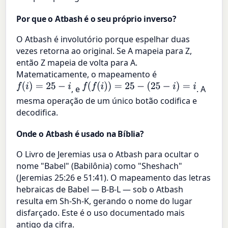
Por que o Atbash é o seu próprio inverso?
O Atbash é involutório porque espelhar duas
vezes retorna ao original. Se A mapeia para Z,
então Z mapeia de volta para A.
Matematicamente, o mapeamento é
f
(
i
)
=
25
−
i
f
(
f
(
i
)
)
=
25
−
(
25
−
i
)
=
i
, e
. A
mesma operação de um único botão codifica e
decodifica.
Onde o Atbash é usado na Bíblia?
O Livro de Jeremias usa o Atbash para ocultar o
nome "Babel" (Babilônia) como "Sheshach"
(Jeremias 25:26 e 51:41). O mapeamento das letras
hebraicas de Babel — B-B-L — sob o Atbash
resulta em Sh-Sh-K, gerando o nome do lugar
disfarçado. Este é o uso documentado mais
antigo da cifra.