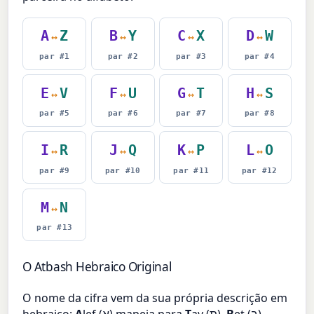
A
Z
B
Y
C
X
D
W
↔
↔
↔
↔
par #1
par #2
par #3
par #4
E
V
F
U
G
T
H
S
↔
↔
↔
↔
par #5
par #6
par #7
par #8
I
R
J
Q
K
P
L
O
↔
↔
↔
↔
par #9
par #10
par #11
par #12
M
N
↔
par #13
O Atbash Hebraico Original
O nome da cifra vem da sua própria descrição em