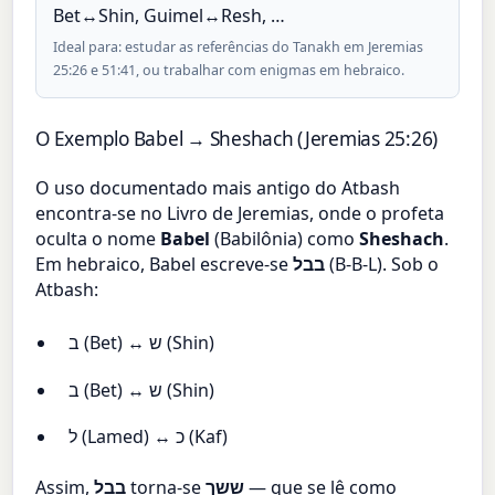
Bet↔Shin, Guimel↔Resh, …
Ideal para: estudar as referências do Tanakh em Jeremias
25:26 e 51:41, ou trabalhar com enigmas em hebraico.
O Exemplo Babel → Sheshach (Jeremias 25:26)
O uso documentado mais antigo do Atbash
encontra-se no Livro de Jeremias, onde o profeta
oculta o nome
Babel
(Babilônia) como
Sheshach
.
Em hebraico, Babel escreve-se
בבל
(B-B-L). Sob o
Atbash:
ב (Bet) ↔ ש (Shin)
ב (Bet) ↔ ש (Shin)
ל (Lamed) ↔ כ (Kaf)
Assim,
בבל
torna-se
ששך
— que se lê como