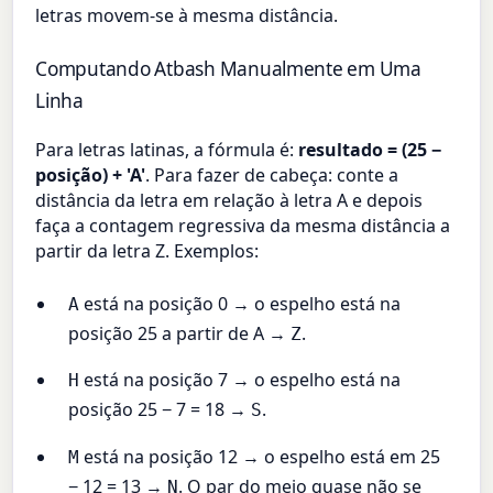
letras movem-se à mesma distância.
Computando Atbash Manualmente em Uma
Linha
Para letras latinas, a fórmula é:
resultado = (25 −
posição) + 'A'
. Para fazer de cabeça: conte a
distância da letra em relação à letra A e depois
faça a contagem regressiva da mesma distância a
partir da letra Z. Exemplos:
está na posição 0 → o espelho está na
A
posição 25 a partir de A →
.
Z
está na posição 7 → o espelho está na
H
posição 25 − 7 = 18 →
.
S
está na posição 12 → o espelho está em 25
M
− 12 = 13 →
. O par do meio quase não se
N