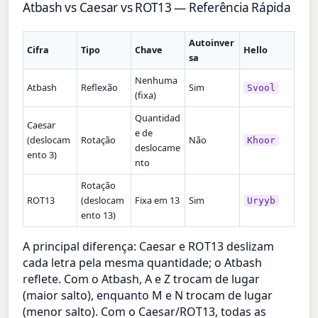
Atbash vs Caesar vs ROT13 — Referência Rápida
Autoinver
Cifra
Tipo
Chave
Hello
sa
Nenhuma
Atbash
Reflexão
Sim
Svool
(fixa)
Quantidad
Caesar
e de
(deslocam
Rotação
Não
Khoor
deslocame
ento 3)
nto
Rotação
ROT13
(deslocam
Fixa em 13
Sim
Uryyb
ento 13)
A principal diferença: Caesar e ROT13 deslizam
cada letra pela mesma quantidade; o Atbash
reflete. Com o Atbash, A e Z trocam de lugar
(maior salto), enquanto M e N trocam de lugar
(menor salto). Com o Caesar/ROT13, todas as