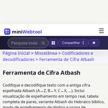
☰
mini
Webtool
Compartilhar
Página Inicial
>
Miscelânea
>
Codificadores e
decodificadores
>
Ferramenta de Cifra Atbash
Ferramenta de Cifra Atbash
Codifique e decodifique texto com a antiga cifra
espelhada Atbash (A↔Z, B↔Y, C↔X, …). Inclui
visualização de espelhamento em tempo real, tabela
completa de pares, variante Atbash do Hebraico bíblico,
modo de espelhamento de dígitos e prova de