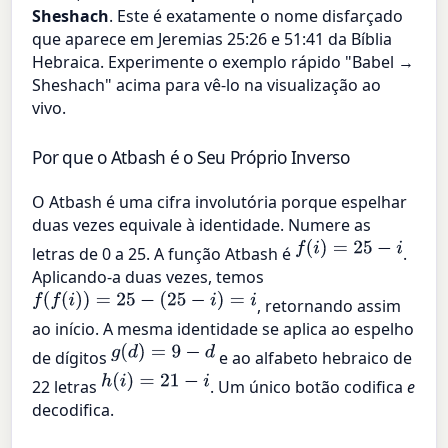
Sheshach
. Este é exatamente o nome disfarçado
que aparece em Jeremias 25:26 e 51:41 da Bíblia
Hebraica. Experimente o exemplo rápido "Babel →
Sheshach" acima para vê-lo na visualização ao
vivo.
Por que o Atbash é o Seu Próprio Inverso
O Atbash é uma cifra involutória porque espelhar
duas vezes equivale à identidade. Numere as
f
(
i
)
=
25
−
i
letras de 0 a 25. A função Atbash é
.
Aplicando-a duas vezes, temos
f
(
f
(
i
)
)
=
25
−
(
25
−
i
)
=
i
, retornando assim
ao início. A mesma identidade se aplica ao espelho
g
(
d
)
=
9
−
d
de dígitos
e ao alfabeto hebraico de
h
(
i
)
=
21
−
i
22 letras
. Um único botão codifica
e
decodifica.