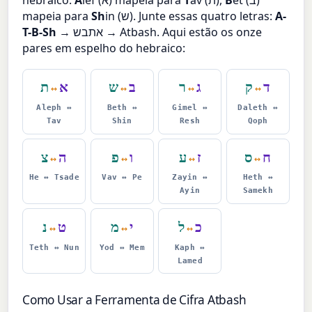
hebraico:
A
lef (א) mapeia para
T
av (ת),
B
et (ב)
mapeia para
Sh
in (ש). Junte essas quatro letras:
A-
T-B-Sh
→ אתבש → Atbash. Aqui estão os onze
pares em espelho do hebraico:
ד
ק
ג
ר
ב
ש
א
ת
↔
↔
↔
↔
Aleph ↔
Beth ↔
Gimel ↔
Daleth ↔
Tav
Shin
Resh
Qoph
ח
ס
ז
ע
ו
פ
ה
צ
↔
↔
↔
↔
He ↔ Tsade
Vav ↔ Pe
Zayin ↔
Heth ↔
Ayin
Samekh
כ
ל
י
מ
ט
נ
↔
↔
↔
Teth ↔ Nun
Yod ↔ Mem
Kaph ↔
Lamed
Como Usar a Ferramenta de Cifra Atbash