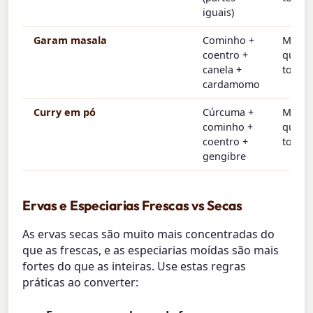
iguais)
Garam masala
Cominho +
Mesm
coentro +
quant
canela +
total
cardamomo
Curry em pó
Cúrcuma +
Mesm
cominho +
quant
coentro +
total
gengibre
Ervas e Especiarias Frescas vs Secas
As ervas secas são muito mais concentradas do
que as frescas, e as especiarias moídas são mais
fortes do que as inteiras. Use estas regras
práticas ao converter: