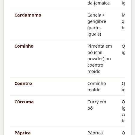
da-jamaica
igual
Cardamomo
Canela +
Mesm
gengibre
quant
(partes
total
iguais)
Cominho
Pimenta em
Quant
pó (chili
igual
powder) ou
coentro
moído
Coentro
Cominho
Quant
moído
igual
Cúrcuma
Curry em
Quant
pó
igual 
cor + p
terros
Páprica
Páprica
Quant