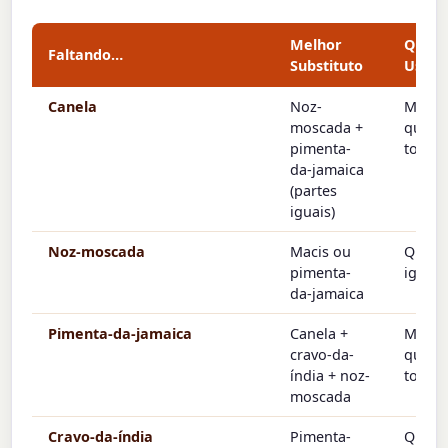
Melhor
Quan
Faltando…
Substituto
Usar
Canela
Noz-
Mesm
moscada +
quant
pimenta-
total
da-jamaica
(partes
iguais)
Noz-moscada
Macis ou
Quant
pimenta-
igual
da-jamaica
Pimenta-da-jamaica
Canela +
Mesm
cravo-da-
quant
índia + noz-
total
moscada
Cravo-da-índia
Pimenta-
Quant