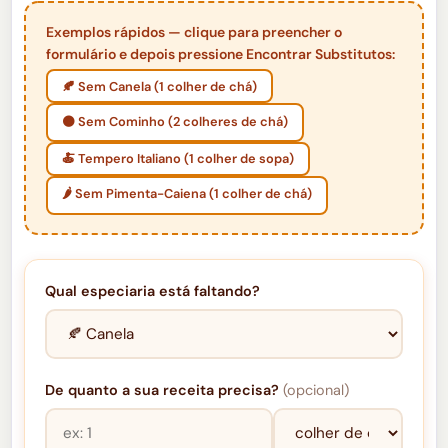
Exemplos rápidos — clique para preencher o
formulário e depois pressione Encontrar Substitutos:
🍂 Sem Canela (1 colher de chá)
🟤 Sem Cominho (2 colheres de chá)
🍝 Tempero Italiano (1 colher de sopa)
🌶️ Sem Pimenta-Caiena (1 colher de chá)
Qual especiaria está faltando?
De quanto a sua receita precisa?
(opcional)