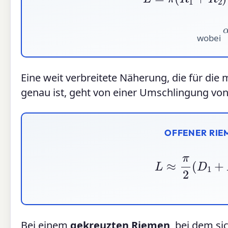
wobei
Eine weit verbreitete Näherung, die für die 
genau ist, geht von einer Umschlingung vo
OFFENER RIE
L
≈
π
2
(
D
1
+
Bei einem
gekreuzten Riemen
, bei dem si