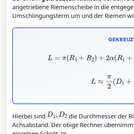
angetriebene Riemenscheibe in die entgegen
Umschlingungsterm um und der Riemen wir
GEKREUZ
L
=
π
(
R
1
+
R
2
)
+
2
α
(
R
1
L
≈
π
2
(
D
1
+
D
1
,
D
2
Hierbei sind
die Durchmesser der R
Achsabstand. Der obige Rechner übernimmt 
einzelnen Schritt an.