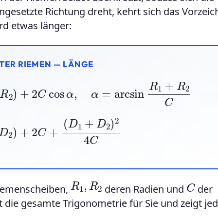
gesetzte Richtung dreht, kehrt sich das Vorzeic
d etwas länger:
TER RIEMEN — LÄNGE
+
R
2
)
+
2
C
cos
α
,
α
=
arcsin
R
1
+
R
2
C
D
2
)
+
2
C
+
(
D
1
+
D
2
)
2
4
C
R
1
,
R
2
C
iemenscheiben,
deren Radien und
der
die gesamte Trigonometrie für Sie und zeigt je