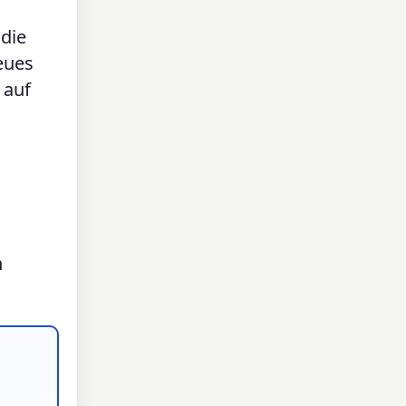
 die
eues
 auf
n