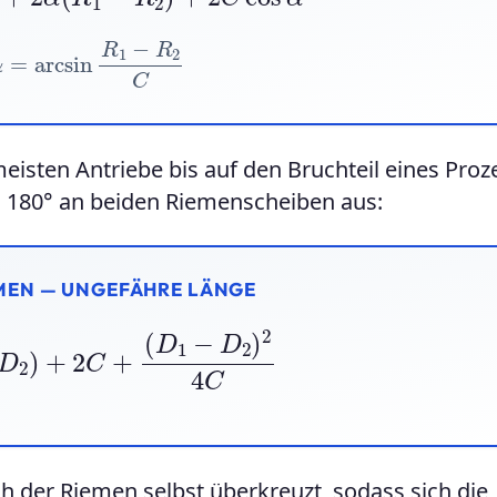
α
=
arcsin
R
1
−
R
2
C
meisten Antriebe bis auf den Bruchteil eines Proz
n 180° an beiden Riemenscheiben aus:
MEN — UNGEFÄHRE LÄNGE
D
2
)
+
2
C
+
(
D
1
−
D
2
)
2
4
C
ch der Riemen selbst überkreuzt, sodass sich die