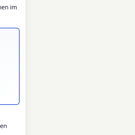
hen im
den