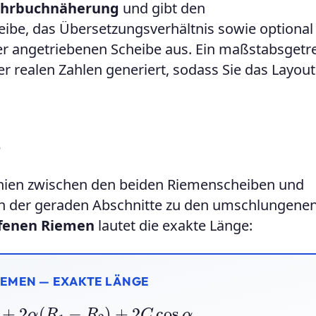
ehrbuchnäherung
und gibt den
ibe, das Übersetzungsverhältnis sowie optional
r angetriebenen Scheibe aus. Ein maßstabsgetr
r realen Zahlen generiert, sodass Sie das Layout
e
inien zwischen den beiden Riemenscheiben und
ion der geraden Abschnitte zu den umschlungene
fenen Riemen
lautet die exakte Länge:
IEMEN — EXAKTE LÄNGE
)
+
2
α
(
R
1
−
R
2
)
+
2
C
cos
α