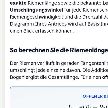
exakte
Riemenlänge sowie die bekannte
L
Umschlingungswinkel
für jede Riemensche
Riemengeschwindigkeit und die Drehzahl de
Diagramm Ihres Antriebs wird auf Basis Ihre
einen Blick erfassen können.
So berechnen Sie die Riemenläng
Der Riemen verläuft in geraden Tangentenl
umschlingt jede einzelne davon. Die Addit
Bögen ergibt die Gesamtlänge. Für einen
of
OFFENER R
L
=
π
(
R
1
+
R
2