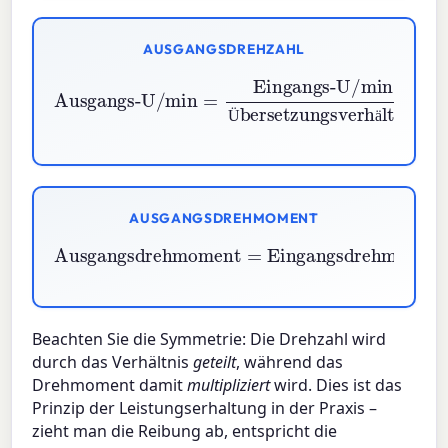
AUSGANGSDREHZAHL
Eingangs-U/min
Ausgangs-U/min
Übersetzungsverhältnis
=
Ü
ä
AUSGANGSDREHMOMENT
Ausgangsdrehmoment
=
Eingangsdrehmom
Beachten Sie die Symmetrie: Die Drehzahl wird
durch das Verhältnis
geteilt
, während das
Drehmoment damit
multipliziert
wird. Dies ist das
Prinzip der Leistungserhaltung in der Praxis –
zieht man die Reibung ab, entspricht die