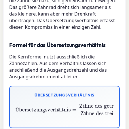
die Zähne sie dazu, sich gemeinsam zu bewegen:
Das größere Zahnrad dreht sich langsamer als
das kleinere, kann aber mehr Drehkraft
übertragen. Das Übersetzungsverhältnis erfasst
diesen Kompromiss in einer einzigen Zahl.
Formel für das Übersetzungsverhältnis
Die Kernformel nutzt ausschließlich die
Zähnezahlen. Aus dem Verhältnis lassen sich
anschließend die Ausgangsdrehzahl und das
Ausgangsdrehmoment ableiten.
ÜBERSETZUNGSVERHÄLTNIS
Übersetzungsverhältnis
Zähne des getriebenen Zahnrads
Zähne des treibenden Zahnrads
=
ä
Ü
ä
ä