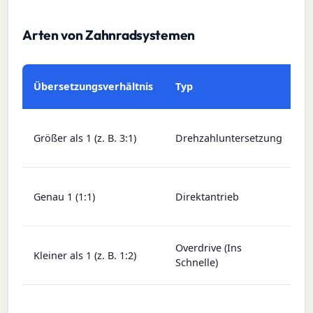
Arten von Zahnradsystemen
A
Übersetzungsverhältnis
Typ
A
L
Größer als 1 (z. B. 3:1)
Drehzahluntersetzung
m
(
G
Genau 1 (1:1)
Direktantrieb
g
a
S
Overdrive (Ins
Kleiner als 1 (z. B. 1:2)
w
Schnelle)
(