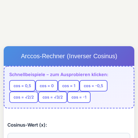
Arccos-Rechner (Inverser Cosinus)
Schnellbeispiele – zum Ausprobieren klicken:
cos = 0,5
cos = 0
cos = 1
cos = -0,5
cos = √2/2
cos = √3/2
cos = -1
Cosinus-Wert (x):