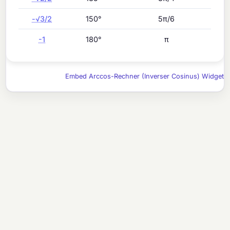
-√3/2
150°
5π/6
-1
180°
π
Embed Arccos-Rechner (Inverser Cosinus) Widget