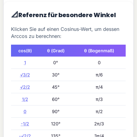
📐
Referenz für besondere Winkel
Klicken Sie auf einen Cosinus-Wert, um dessen
Arccos zu berechnen:
cos(θ)
θ (Grad)
θ (Bogenmaß)
1
0°
0
√3/2
30°
π/6
√2/2
45°
π/4
1/2
60°
π/3
0
90°
π/2
-1/2
120°
2π/3
-√2/2
135°
3π/4