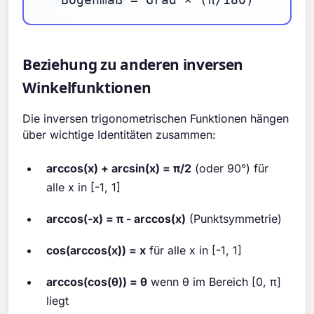
Beziehung zu anderen inversen
Winkelfunktionen
Die inversen trigonometrischen Funktionen hängen
über wichtige Identitäten zusammen:
arccos(x) + arcsin(x) = π/2
(oder 90°) für
alle x in [-1, 1]
arccos(-x) = π - arccos(x)
(Punktsymmetrie)
cos(arccos(x)) = x
für alle x in [-1, 1]
arccos(cos(θ)) = θ
wenn θ im Bereich [0, π]
liegt