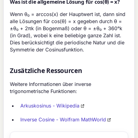
Was ist die allgemeine Lösung für cos(θ) = x?
Wenn θ₀ = arccos(x) der Hauptwert ist, dann sind
alle Lösungen für cos(θ) = x gegeben durch θ =
±θ₀ + 2πk (in Bogenmaß) oder θ = ±θ₀ + 360°k
(in Grad), wobei k eine beliebige ganze Zahl ist.
Dies berücksichtigt die periodische Natur und die
Symmetrie der Cosinusfunktion.
Zusätzliche Ressourcen
Weitere Informationen über inverse
trigonometrische Funktionen:
Arkuskosinus - Wikipedia
Inverse Cosine - Wolfram MathWorld