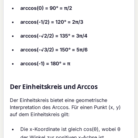
arccos(0) = 90° = π/2
arccos(-1/2) = 120° = 2π/3
arccos(-√2/2) = 135° = 3π/4
arccos(-√3/2) = 150° = 5π/6
arccos(-1) = 180° = π
Der Einheitskreis und Arccos
Der Einheitskreis bietet eine geometrische
Interpretation des Arccos. Für einen Punkt (x, y)
auf dem Einheitskreis gilt:
Die x-Koordinate ist gleich cos(θ), wobei θ
der Winkel zur positiven x-Achse ist.