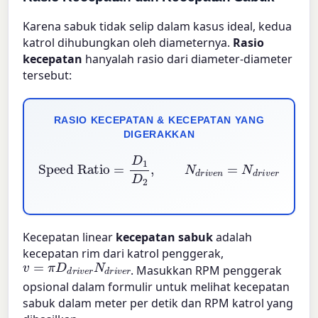
Karena sabuk tidak selip dalam kasus ideal, kedua
katrol dihubungkan oleh diameternya.
Rasio
kecepatan
hanyalah rasio dari diameter-diameter
tersebut:
RASIO KECEPATAN & KECEPATAN YANG
DIGERAKKAN
Speed Ratio
=
D
1
D
2
,
N
d
r
i
v
e
n
=
N
d
r
i
v
e
r
×
D
d
r
i
v
e
r
D
d
r
i
Kecepatan linear
kecepatan sabuk
adalah
kecepatan rim dari katrol penggerak,
v
=
π
D
d
r
i
v
e
r
N
d
r
i
v
e
r
. Masukkan RPM penggerak
opsional dalam formulir untuk melihat kecepatan
sabuk dalam meter per detik dan RPM katrol yang