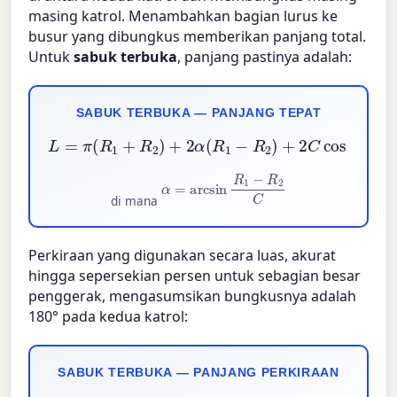
masing katrol. Menambahkan bagian lurus ke
busur yang dibungkus memberikan panjang total.
Untuk
sabuk terbuka
, panjang pastinya adalah:
SABUK TERBUKA — PANJANG TEPAT
L
=
π
(
R
1
+
R
2
)
+
2
α
(
R
1
−
R
2
)
+
2
C
cos
α
α
=
arcsin
R
1
−
R
2
C
di mana
Perkiraan yang digunakan secara luas, akurat
hingga sepersekian persen untuk sebagian besar
penggerak, mengasumsikan bungkusnya adalah
180° pada kedua katrol:
SABUK TERBUKA — PANJANG PERKIRAAN