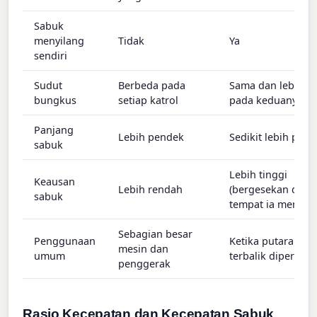
Sabuk
menyilang
Tidak
Ya
sendiri
Sudut
Berbeda pada
Sama dan lebih b
bungkus
setiap katrol
pada keduanya
Panjang
Lebih pendek
Sedikit lebih panj
sabuk
Lebih tinggi
Keausan
Lebih rendah
(bergesekan di
sabuk
tempat ia menyila
Sebagian besar
Penggunaan
Ketika putaran
mesin dan
umum
terbalik diperluka
penggerak
Rasio Kecepatan dan Kecepatan Sabuk