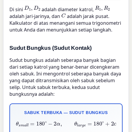
D
1
,
D
2
R
1
,
R
2
Di sini
adalah diameter katrol,
C
adalah jari-jarinya, dan
adalah jarak pusat.
Kalkulator di atas menangani semua trigonometri
untuk Anda dan menunjukkan setiap langkah.
Sudut Bungkus (Sudut Kontak)
Sudut bungkus adalah seberapa banyak bagian
dari setiap katrol yang benar-benar dicengkeram
oleh sabuk. Ini mengontrol seberapa banyak daya
yang dapat ditransmisikan oleh sabuk sebelum
selip. Untuk sabuk terbuka, kedua sudut
bungkusnya adalah:
SABUK TERBUKA — SUDUT BUNGKUS
θ
s
m
a
l
l
=
180
∘
−
2
α
,
θ
l
a
r
g
e
=
180
∘
+
2
α