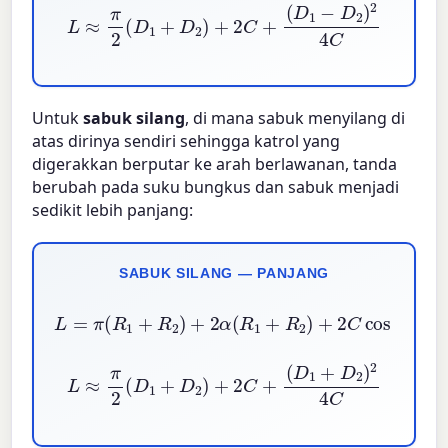
L
≈
π
2
(
D
1
+
D
2
)
+
2
C
+
(
D
1
−
D
2
)
2
4
C
Untuk
sabuk silang
, di mana sabuk menyilang di
atas dirinya sendiri sehingga katrol yang
digerakkan berputar ke arah berlawanan, tanda
berubah pada suku bungkus dan sabuk menjadi
sedikit lebih panjang:
SABUK SILANG — PANJANG
L
=
π
(
R
1
+
R
2
)
+
2
α
(
R
1
+
R
2
)
+
2
C
cos
α
,
α
=
arcsin
R
1
L
≈
π
2
(
D
1
+
D
2
)
+
2
C
+
(
D
1
+
D
2
)
2
4
C