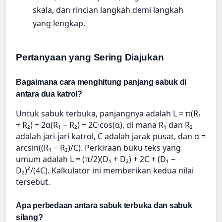
skala, dan rincian langkah demi langkah
yang lengkap.
Pertanyaan yang Sering Diajukan
Bagaimana cara menghitung panjang sabuk di
antara dua katrol?
Untuk sabuk terbuka, panjangnya adalah L = π(R₁
+ R₂) + 2α(R₁ − R₂) + 2C·cos(α), di mana R₁ dan R₂
adalah jari-jari katrol, C adalah jarak pusat, dan α =
arcsin((R₁ − R₂)/C). Perkiraan buku teks yang
umum adalah L = (π/2)(D₁ + D₂) + 2C + (D₁ −
D₂)²/(4C). Kalkulator ini memberikan kedua nilai
tersebut.
Apa perbedaan antara sabuk terbuka dan sabuk
silang?