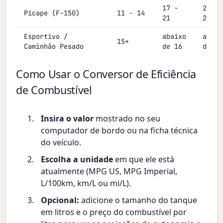
17 -
20 -
Picape (F-150)
11 - 14
21
26
Esportivo /
abaixo
abaix
15+
Caminhão Pesado
de 16
de 19
Como Usar o Conversor de Eficiência
de Combustível
Insira o valor
mostrado no seu
computador de bordo ou na ficha técnica
do veículo.
Escolha a unidade
em que ele está
atualmente (MPG US, MPG Imperial,
L/100km, km/L ou mi/L).
Opcional:
adicione o tamanho do tanque
em litros e o preço do combustível por