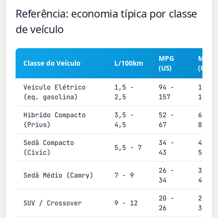
Referência: economia típica por classe
de veículo
MPG
MPG
Classe do Veículo
L/100km
(US)
(UK)
Veículo Elétrico
1,5 -
94 -
113 -
(eq. gasolina)
2,5
157
188
Híbrido Compacto
3,5 -
52 -
63 -
(Prius)
4,5
67
81
Sedã Compacto
34 -
40 -
5,5 - 7
(Civic)
43
51
26 -
31 -
Sedã Médio (Camry)
7 - 9
34
40
20 -
24 -
SUV / Crossover
9 - 12
26
31