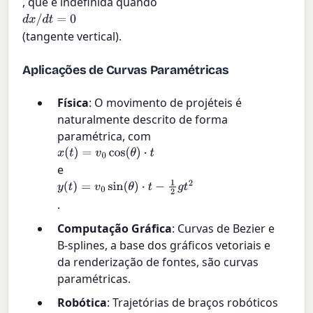
, que é indefinida quando
d
x
/
d
t
=
0
(tangente vertical).
Aplicações de Curvas Paramétricas
Física
: O movimento de projéteis é
naturalmente descrito de forma
paramétrica, com
x
(
t
)
=
v
0
cos
(
θ
)
⋅
t
e
y
(
t
)
=
v
0
sin
(
θ
)
⋅
t
−
1
2
g
t
2
.
Computação Gráfica
: Curvas de Bezier e
B-splines, a base dos gráficos vetoriais e
da renderização de fontes, são curvas
paramétricas.
Robótica
: Trajetórias de braços robóticos