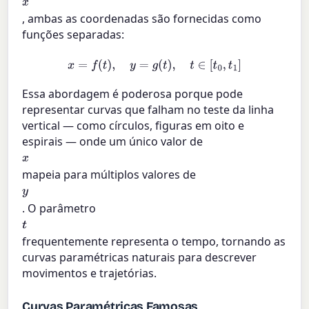
x
, ambas as coordenadas são fornecidas como
funções separadas:
x
=
f
(
t
)
,
y
=
g
(
t
)
,
t
∈
[
t
0
,
t
1
]
Essa abordagem é poderosa porque pode
representar curvas que falham no teste da linha
vertical — como círculos, figuras em oito e
espirais — onde um único valor de
x
mapeia para múltiplos valores de
y
. O parâmetro
t
frequentemente representa o tempo, tornando as
curvas paramétricas naturais para descrever
movimentos e trajetórias.
Curvas Paramétricas Famosas