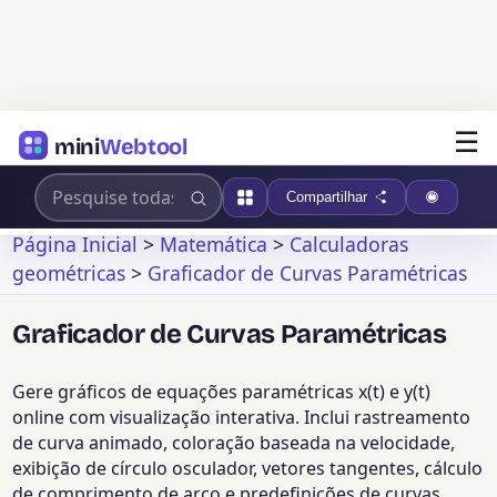
☰
mini
Webtool
Compartilhar
Página Inicial
>
Matemática
>
Calculadoras
geométricas
>
Graficador de Curvas Paramétricas
Graficador de Curvas Paramétricas
Gere gráficos de equações paramétricas x(t) e y(t)
online com visualização interativa. Inclui rastreamento
de curva animado, coloração baseada na velocidade,
exibição de círculo osculador, vetores tangentes, cálculo
de comprimento de arco e predefinições de curvas