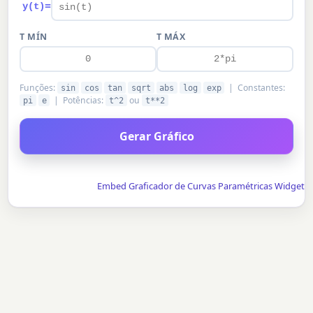
=
y(t)
T MÍN
T MÁX
Funções:
| Constantes:
sin
cos
tan
sqrt
abs
log
exp
| Potências:
ou
pi
e
t^2
t**2
Gerar Gráfico
Embed Graficador de Curvas Paramétricas Widget