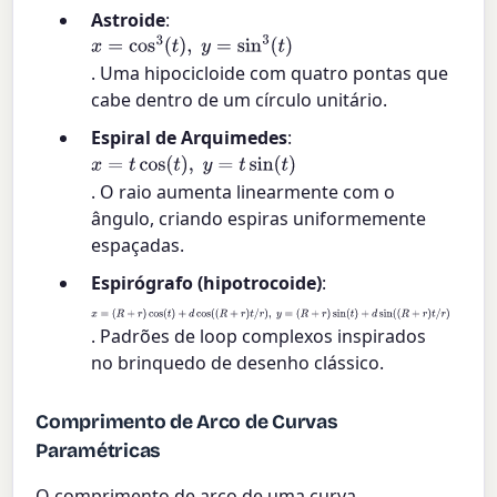
Astroide
:
x
=
cos
3
(
t
)
,
y
=
sin
3
(
t
)
. Uma hipocicloide com quatro pontas que
cabe dentro de um círculo unitário.
Espiral de Arquimedes
:
x
=
t
cos
(
t
)
,
y
=
t
sin
(
t
)
. O raio aumenta linearmente com o
ângulo, criando espiras uniformemente
espaçadas.
Espirógrafo (hipotrocoide)
:
x
=
(
R
+
r
)
cos
(
t
)
+
d
cos
(
(
R
+
r
)
t
/
r
)
,
y
=
(
R
+
r
)
sin
(
t
)
+
d
sin
(
(
R
+
r
)
t
/
r
)
. Padrões de loop complexos inspirados
no brinquedo de desenho clássico.
Comprimento de Arco de Curvas
Paramétricas
O comprimento de arco de uma curva