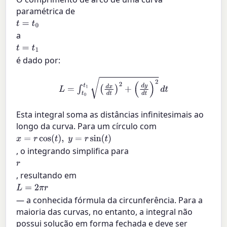
paramétrica de
t
=
t
0
a
t
=
t
1
é dado por:
L
=
∫
t
0
t
1
(
d
x
d
t
)
2
+
(
d
y
d
t
)
2
d
t
Esta integral soma as distâncias infinitesimais ao
longo da curva. Para um círculo com
x
=
r
cos
(
t
)
,
y
=
r
sin
(
t
)
, o integrando simplifica para
r
, resultando em
L
=
2
π
r
— a conhecida fórmula da circunferência. Para a
maioria das curvas, no entanto, a integral não
possui solução em forma fechada e deve ser