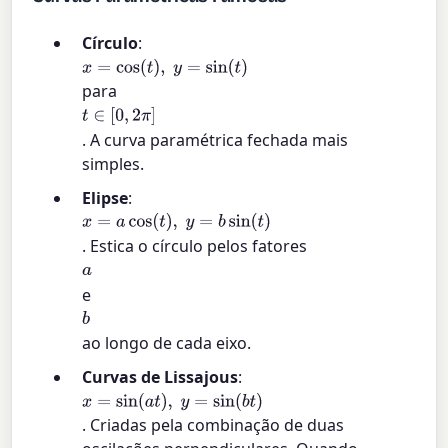
Círculo
:
x
=
cos
(
t
)
,
y
=
sin
(
t
)
para
t
∈
[
0
,
2
π
]
. A curva paramétrica fechada mais
simples.
Elipse
:
x
=
a
cos
(
t
)
,
y
=
b
sin
(
t
)
. Estica o círculo pelos fatores
a
e
b
ao longo de cada eixo.
Curvas de Lissajous
:
x
=
sin
(
a
t
)
,
y
=
sin
(
b
t
)
. Criadas pela combinação de duas