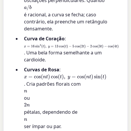
oscilações perpendiculares. Quando
a
/
b
é racional, a curva se fecha; caso
contrário, ela preenche um retângulo
densamente.
Curva de Coração
:
x
=
16
sin
3
(
t
)
,
y
=
13
cos
(
t
)
−
5
cos
(
2
t
)
−
2
cos
(
3
t
)
−
cos
(
4
t
)
. Uma bela forma semelhante a um
cardioide.
Curvas de Rosa
:
x
=
cos
(
n
t
)
cos
(
t
)
,
y
=
cos
(
n
t
)
sin
(
t
)
. Cria padrões florais com
n
ou
2
n
pétalas, dependendo de
n
ser ímpar ou par.