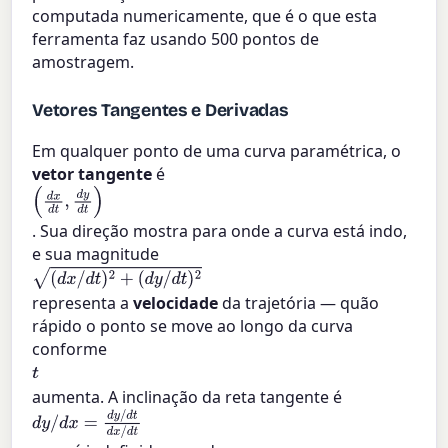
computada numericamente, que é o que esta
ferramenta faz usando 500 pontos de
amostragem.
Vetores Tangentes e Derivadas
Em qualquer ponto de uma curva paramétrica, o
vetor tangente
é
(
d
x
d
t
,
d
y
d
t
)
. Sua direção mostra para onde a curva está indo,
e sua magnitude
(
d
x
/
d
t
)
2
+
(
d
y
/
d
t
)
2
representa a
velocidade
da trajetória — quão
rápido o ponto se move ao longo da curva
conforme
t
aumenta. A inclinação da reta tangente é
d
y
/
d
x
=
d
y
/
d
t
d
x
/
d
t