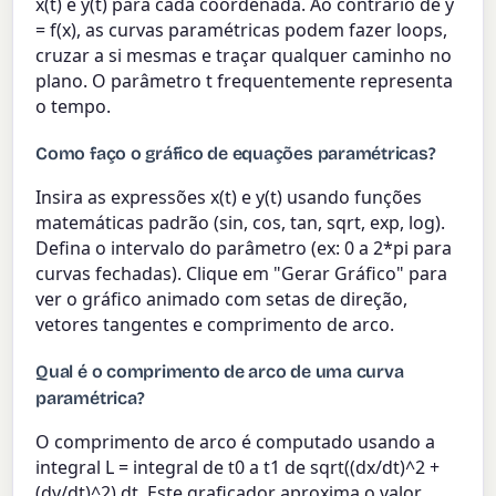
x(t) e y(t) para cada coordenada. Ao contrário de y
= f(x), as curvas paramétricas podem fazer loops,
cruzar a si mesmas e traçar qualquer caminho no
plano. O parâmetro t frequentemente representa
o tempo.
Como faço o gráfico de equações paramétricas?
Insira as expressões x(t) e y(t) usando funções
matemáticas padrão (sin, cos, tan, sqrt, exp, log).
Defina o intervalo do parâmetro (ex: 0 a 2*pi para
curvas fechadas). Clique em "Gerar Gráfico" para
ver o gráfico animado com setas de direção,
vetores tangentes e comprimento de arco.
Qual é o comprimento de arco de uma curva
paramétrica?
O comprimento de arco é computado usando a
integral L = integral de t0 a t1 de sqrt((dx/dt)^2 +
(dy/dt)^2) dt. Este graficador aproxima o valor