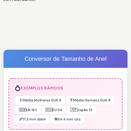
Conversor de Tamanho de Anel
💍
EXEMPLOS RÁPIDOS
💄
Média Mulheres EUA 6
👔
Média Homens EUA 9
🇬🇧
UK N½
🇪🇺
EU 54
🇯🇵
Japão 13
📏
17.3 mm diâm
🔁
54.4 mm circ