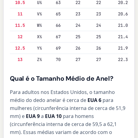
10.5
U½
63
22
22
20.2
11
V½
65
23
23
20.6
11.5
W½
66
24
24
21.0
12
X½
67
25
25
21.4
12.5
Y½
69
26
26
21.9
13
Z½
70
27
27
22.3
Qual é o Tamanho Médio de Anel?
Para adultos nos Estados Unidos, o tamanho
médio do dedo anelar é cerca de
EUA 6
para
mulheres (circunferência interna de cerca de 51,9
mm) e
EUA 9
a
EUA 10
para homens
(circunferência interna de cerca de 59,5 a 62,1
mm). Essas médias variam de acordo com o