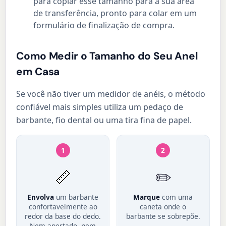
para copiar esse tamanho para a sua área
de transferência, pronto para colar em um
formulário de finalização de compra.
Como Medir o Tamanho do Seu Anel
em Casa
Se você não tiver um medidor de anéis, o método
confiável mais simples utiliza um pedaço de
barbante, fio dental ou uma tira fina de papel.
1
2
📏
✏️
Envolva
um barbante
Marque
com uma
confortavelmente ao
caneta onde o
redor da base do dedo.
barbante se sobrepõe.
Nem apertado, nem