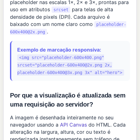
placeholder nas escalas 1×, 2× e 3×, prontas para
uso em atributos
para telas de alta
srcset
densidade de pixels (DPI). Cada arquivo é
baixado com um nome claro como
placeholder-
.
600x400@2x.png
Exemplo de marcação responsiva:
<img src="placeholder-600x400.png"
srcset="
placeholder-600x400@2x.png
2x,
placeholder-600x400@3x.png
3x" alt="hero">
Por que a visualização é atualizada sem
uma requisição ao servidor?
A imagem é desenhada inteiramente no seu
navegador usando a
API Canvas
do HTML. Cada
alteração na largura, altura, cor ou texto é
renderizada instantaneamente sem tráfego de