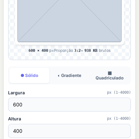
600 × 400
px
Proporção
3:2
≈
938 KB
brutos
▦
● Sólido
◐ Gradiente
Quadriculado
Largura
px (1-4000)
Altura
px (1-4000)