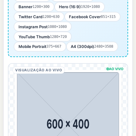
Banner
Hero (16:9)
1200×300
1920×1080
Twitter Card
Facebook Cover
1200×630
851×315
Instagram Post
1080×1080
YouTube Thumb
1280×720
Mobile Portrait
A4 (300dpi)
375×667
2480×3508
AO VIVO
VISUALIZAÇÃO AO VIVO