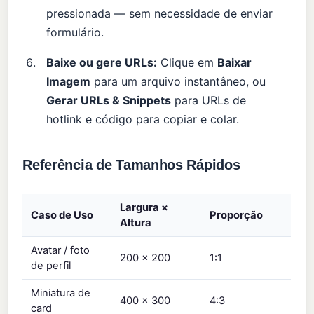
pressionada — sem necessidade de enviar
formulário.
Baixe ou gere URLs:
Clique em
Baixar
Imagem
para um arquivo instantâneo, ou
Gerar URLs & Snippets
para URLs de
hotlink e código para copiar e colar.
Referência de Tamanhos Rápidos
Largura ×
Caso de Uso
Proporção
Altura
Avatar / foto
200 × 200
1:1
de perfil
Miniatura de
400 × 300
4:3
card