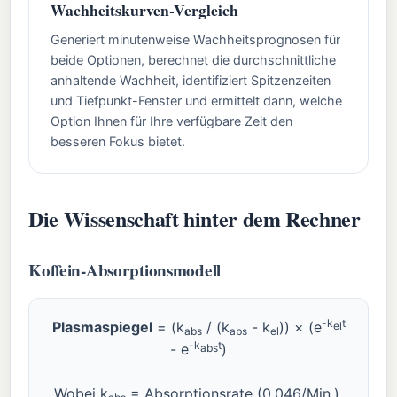
Wachheitskurven-Vergleich
Generiert minutenweise Wachheitsprognosen für
beide Optionen, berechnet die durchschnittliche
anhaltende Wachheit, identifiziert Spitzenzeiten
und Tiefpunkt-Fenster und ermittelt dann, welche
Option Ihnen für Ihre verfügbare Zeit den
besseren Fokus bietet.
Die Wissenschaft hinter dem Rechner
Koffein-Absorptionsmodell
-k
t
Plasmaspiegel
= (k
/ (k
- k
)) × (e
el
abs
abs
el
-k
t
- e
)
abs
Wobei k
= Absorptionsrate (0,046/Min.),