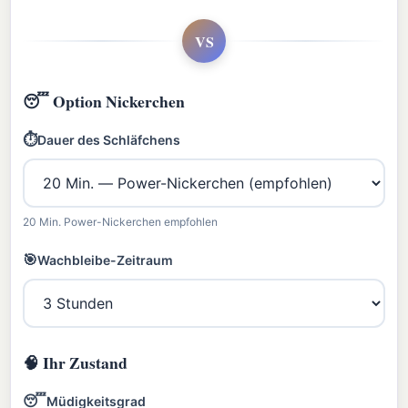
VS
😴 Option Nickerchen
⏱️
Dauer des Schläfchens
20 Min. Power-Nickerchen empfohlen
🎯
Wachbleibe-Zeitraum
🧠 Ihr Zustand
😴
Müdigkeitsgrad