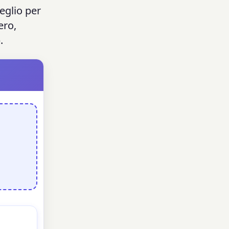
veglio per
ero,
.