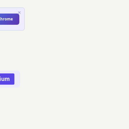
×
 Chrome
mium