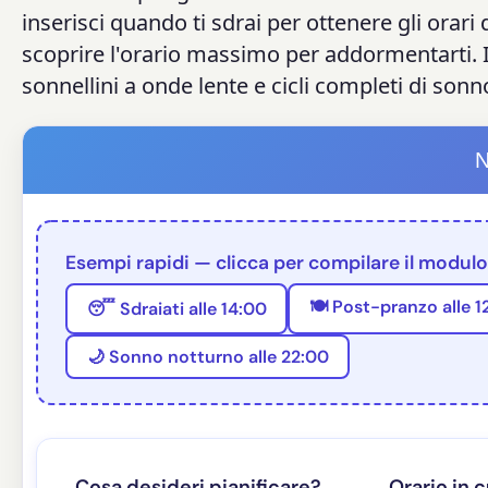
inserisci quando ti sdrai per ottenere gli orari
scoprire l'orario massimo per addormentarti. In
sonnellini a onde lente e cicli completi di sonn
N
Esempi rapidi — clicca per compilare il modulo
🍽️ Post-pranzo alle 1
😴 Sdraiati alle 14:00
🌙 Sonno notturno alle 22:00
Cosa desideri pianificare?
Orario in c