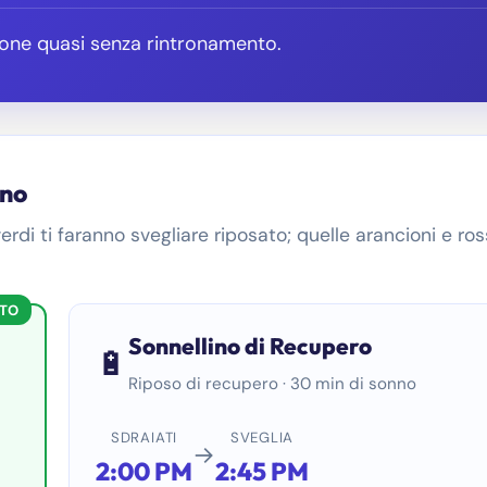
ione quasi senza rintronamento.
ino
rdi ti faranno svegliare riposato; quelle arancioni e ro
ATO
Sonnellino di Recupero
🔋
Riposo di recupero · 30 min di sonno
SDRAIATI
SVEGLIA
→
2:00 PM
2:45 PM