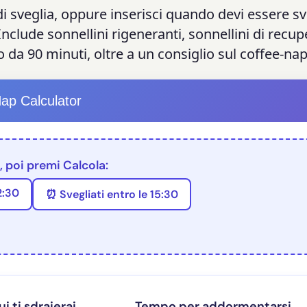
 di sveglia, oppure inserisci quando devi essere s
clude sonnellini rigeneranti, sonnellini di recup
o da 90 minuti, oltre a un consiglio sul coffee-nap
ap Calculator
, poi premi Calcola:
2:30
⏰ Svegliati entro le 15:30
ui ti sdraierai
Tempo per addormentarsi