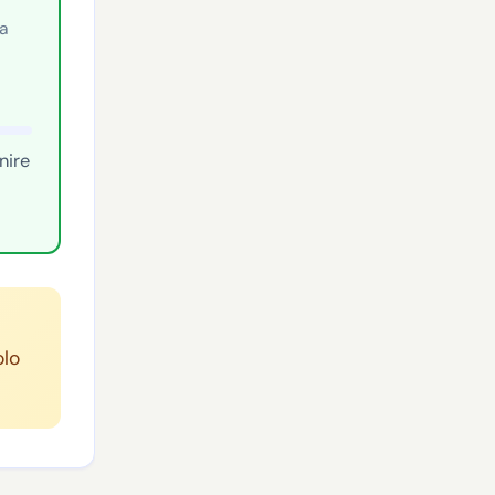
a
nire
olo