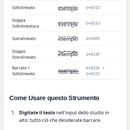
Sottolineato
e̲s̲e̲m̲p̲i̲o̲
U+0332
Doppia
e̳s̳e̳m̳p̳i̳o̳
U+0333
Sottolineatura
Sovralineato
e̅s̅e̅m̅p̅i̅o̅
U+0305
Doppio
e̿s̿e̿m̿p̿i̿o̿
U+033F
Sovralineato
Barrato +
U+0336 +
e̶̲s̶̲e̶̲m̶̲p̶̲i̶̲o̶̲
Sottolineato
U+0332
Come Usare questo Strumento
Digitate il testo
nell'input dello studio in
alto: tutto ciò che desiderate barrare.