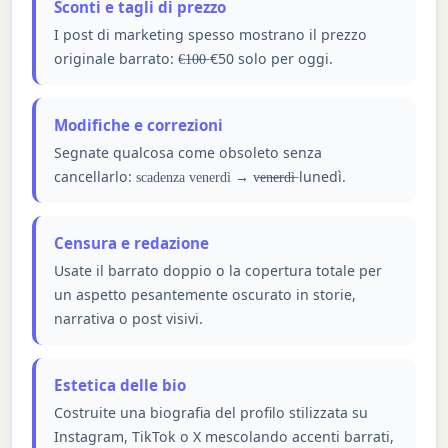
Sconti e tagli di prezzo
I post di marketing spesso mostrano il prezzo
originale barrato:
€50 solo per oggi.
€̶1̶0̶0̶
Modifiche e correzioni
Segnate qualcosa come obsoleto senza
cancellarlo:
→
lunedì.
scadenza venerdì
v̶e̶n̶e̶r̶d̶ì̶
Censura e redazione
Usate il barrato doppio o la copertura totale per
un aspetto pesantemente oscurato in storie,
narrativa o post visivi.
Estetica delle bio
Costruite una biografia del profilo stilizzata su
Instagram, TikTok o X mescolando accenti barrati,