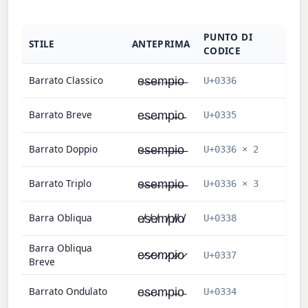
PUNTO DI
STILE
ANTEPRIMA
CODICE
Barrato Classico
e̶s̶e̶m̶p̶i̶o̶
U+0336
Barrato Breve
e̵s̵e̵m̵p̵i̵o̵
U+0335
Barrato Doppio
e̶̶s̶̶e̶̶m̶̶p̶̶i̶̶o̶̶
U+0336 × 2
Barrato Triplo
e̶̶̶s̶̶̶e̶̶̶m̶̶̶p̶̶̶i̶̶̶o̶̶̶
U+0336 × 3
Barra Obliqua
e̸s̸e̸m̸p̸i̸o̸
U+0338
Barra Obliqua
e̷s̷e̷m̷p̷i̷o̷
U+0337
Breve
Barrato Ondulato
e̴s̴e̴m̴p̴i̴o̴
U+0334