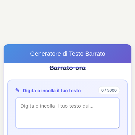
Generatore di Testo Barrato
B
a
r
r
a
t
o
o
r
a
✎
Digita o incolla il tuo testo
0 / 5000