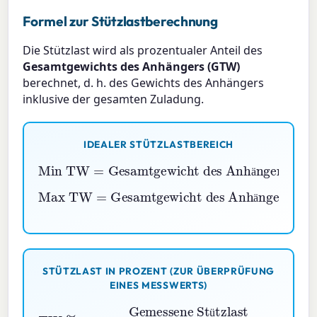
Formel zur Stützlastberechnung
Die Stützlast wird als prozentualer Anteil des
Gesamtgewichts des Anhängers (GTW)
berechnet, d. h. des Gewichts des Anhängers
inklusive der gesamten Zuladung.
IDEALER STÜTZLASTBEREICH
Min TW
Gesamtgewicht des Anhängers
=
×
10
%
ä
Max TW
Gesamtgewicht des Anhängers
=
×
15
%
ä
STÜTZLAST IN PROZENT (ZUR ÜBERPRÜFUNG
EINES MESSWERTS)
Gemessene Stützlast
TW
Gesamtgewicht des Anhängers
%
=
×
100
ü