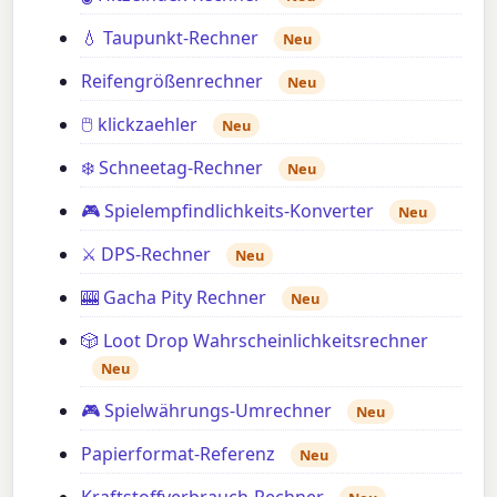
💧 Taupunkt-Rechner
Neu
Reifengrößenrechner
Neu
🖱️ klickzaehler
Neu
❄️ Schneetag-Rechner
Neu
🎮 Spielempfindlichkeits-Konverter
Neu
⚔️ DPS-Rechner
Neu
🎰 Gacha Pity Rechner
Neu
🎲 Loot Drop Wahrscheinlichkeitsrechner
Neu
🎮 Spielwährungs-Umrechner
Neu
Papierformat-Referenz
Neu
Kraftstoffverbrauch-Rechner