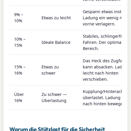
Gespann etwas instabil.
9% –
Etwas zu leicht
Ladung ein wenig nach
10%
vorne verlagern.
Stabiles, schlingerfreies
10% –
Ideale Balance
Fahren. Der optimale
15%
Bereich.
Das Heck des Zugfahrz
15% –
Etwas zu
kann absacken. Ladung
16%
schwer
leicht nach hinten
verschieben.
Kupplung/Hinterachse
Über
Zu schwer —
überlastet. Ladung weit
16%
Überlastung
nach hinten bewegen.
Warum die Stützlast für die Sicherheit