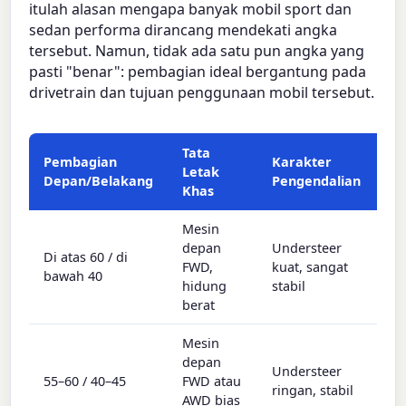
itulah alasan mengapa banyak mobil sport dan
sedan performa dirancang mendekati angka
tersebut. Namun, tidak ada satu pun angka yang
pasti "benar": pembagian ideal bergantung pada
drivetrain dan tujuan penggunaan mobil tersebut.
Tata
Pembagian
Karakter
Letak
Depan/Belakang
Pengendalian
Khas
Mesin
depan
Understeer
Di atas 60 / di
FWD,
kuat, sangat
bawah 40
hidung
stabil
berat
Mesin
depan
Understeer
55–60 / 40–45
FWD atau
ringan, stabil
AWD bias