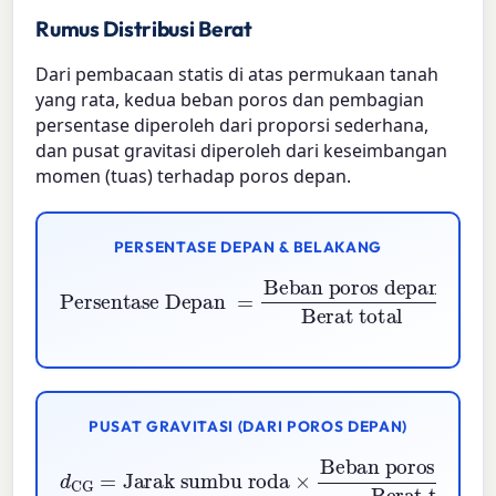
Rumus Distribusi Berat
Dari pembacaan statis di atas permukaan tanah
yang rata, kedua beban poros dan pembagian
persentase diperoleh dari proporsi sederhana,
dan pusat gravitasi diperoleh dari keseimbangan
momen (tuas) terhadap poros depan.
PERSENTASE DEPAN & BELAKANG
Persentase Belakang
Beban poros depan
Persentase Depan
Berat total
=
100
−
Persentase Depan
×
100
=
PUSAT GRAVITASI (DARI POROS DEPAN)
d
CG
=
Jarak sumbu roda
Beban poros belakang
Berat total
×