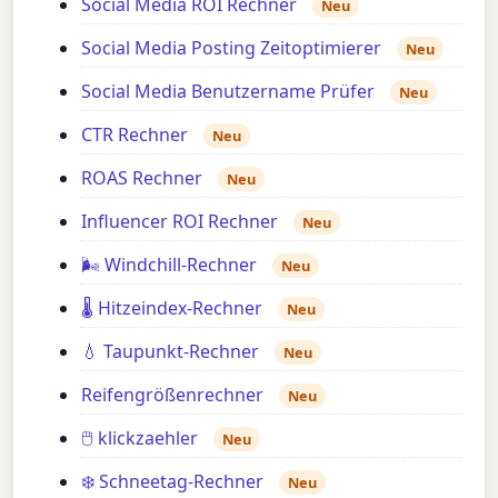
Social Media ROI Rechner
Neu
Social Media Posting Zeitoptimierer
Neu
Social Media Benutzername Prüfer
Neu
CTR Rechner
Neu
ROAS Rechner
Neu
Influencer ROI Rechner
Neu
🌬️ Windchill-Rechner
Neu
🌡️ Hitzeindex-Rechner
Neu
💧 Taupunkt-Rechner
Neu
Reifengrößenrechner
Neu
🖱️ klickzaehler
Neu
❄️ Schneetag-Rechner
Neu