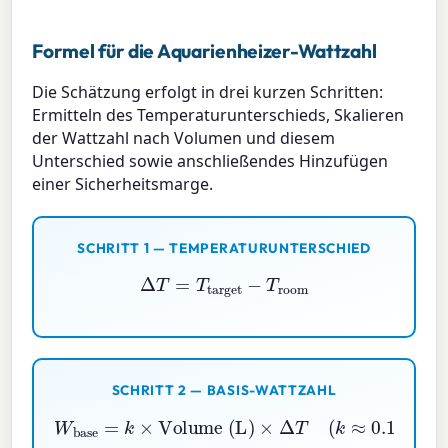
Formel für die Aquarienheizer-Wattzahl
Die Schätzung erfolgt in drei kurzen Schritten:
Ermitteln des Temperaturunterschieds, Skalieren
der Wattzahl nach Volumen und diesem
Unterschied sowie anschließendes Hinzufügen
einer Sicherheitsmarge.
SCHRITT 1 — TEMPERATURUNTERSCHIED
Δ
T
=
T
target
−
T
room
SCHRITT 2 — BASIS-WATTZAHL
W
base
=
k
×
Volume (L)
×
Δ
T
(
k
≈
0.115
)