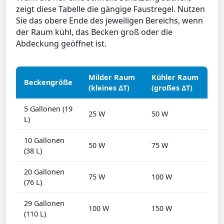
zeigt diese Tabelle die gängige Faustregel. Nutzen
Sie das obere Ende des jeweiligen Bereichs, wenn
der Raum kühl, das Becken groß oder die
Abdeckung geöffnet ist.
Milder Raum
Kühler Raum
Beckengröße
(kleines ΔT)
(großes ΔT)
5 Gallonen (19
25 W
50 W
L)
10 Gallonen
50 W
75 W
(38 L)
20 Gallonen
75 W
100 W
(76 L)
29 Gallonen
100 W
150 W
(110 L)