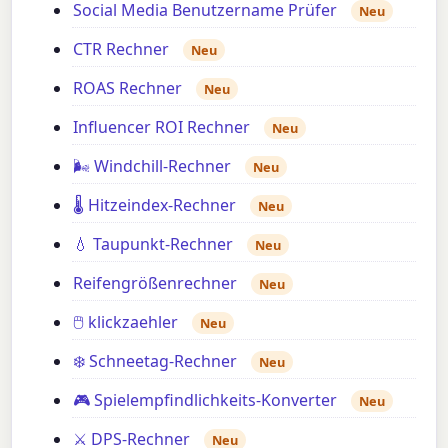
Social Media Benutzername Prüfer
Neu
CTR Rechner
Neu
ROAS Rechner
Neu
Influencer ROI Rechner
Neu
🌬️ Windchill-Rechner
Neu
🌡️ Hitzeindex-Rechner
Neu
💧 Taupunkt-Rechner
Neu
Reifengrößenrechner
Neu
🖱️ klickzaehler
Neu
❄️ Schneetag-Rechner
Neu
🎮 Spielempfindlichkeits-Konverter
Neu
⚔️ DPS-Rechner
Neu