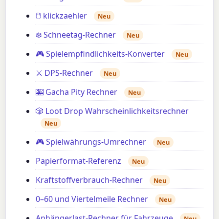
🖱️ klickzaehler
Neu
❄️ Schneetag-Rechner
Neu
🎮 Spielempfindlichkeits-Konverter
Neu
⚔️ DPS-Rechner
Neu
🎰 Gacha Pity Rechner
Neu
🎲 Loot Drop Wahrscheinlichkeitsrechner
Neu
🎮 Spielwährungs-Umrechner
Neu
Papierformat-Referenz
Neu
Kraftstoffverbrauch-Rechner
Neu
0–60 und Viertelmeile Rechner
Neu
Anhängerlast-Rechner für Fahrzeuge
Neu