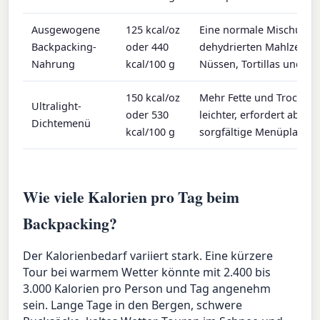
Ausgewogene
125 kcal/oz
Eine normale Mischung 
Backpacking-
oder 440
dehydrierten Mahlzeiten,
Nahrung
kcal/100 g
Nüssen, Tortillas und Sn
150 kcal/oz
Mehr Fette und Trocken
Ultralight-
oder 530
leichter, erfordert aber e
Dichtemenü
kcal/100 g
sorgfältige Menüplanun
Wie viele Kalorien pro Tag beim
Backpacking?
Der Kalorienbedarf variiert stark. Eine kürzere
Tour bei warmem Wetter könnte mit 2.400 bis
3.000 Kalorien pro Person und Tag angenehm
sein. Lange Tage in den Bergen, schwere