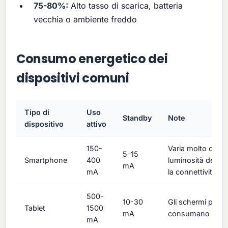
75-80%:
Alto tasso di scarica, batteria
vecchia o ambiente freddo
Consumo energetico dei
dispositivi comuni
Tipo di
Uso
Standby
Note
dispositivo
attivo
150-
Varia molto con l
5-15
Smartphone
400
luminosità dello
mA
mA
la connettività
500-
10-30
Gli schermi più g
Tablet
1500
mA
consumano più e
mA