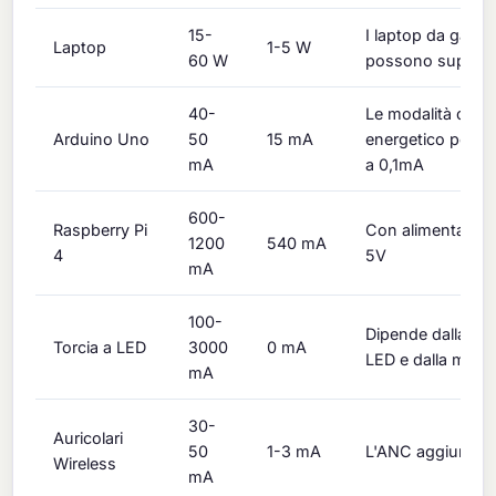
15-
I laptop da gami
Laptop
1-5 W
60 W
possono superar
40-
Le modalità di ri
Arduino Uno
50
15 mA
energetico posso
mA
a 0,1mA
600-
Raspberry Pi
Con alimentazio
1200
540 mA
4
5V
mA
100-
Dipende dalla po
Torcia a LED
3000
0 mA
LED e dalla modal
mA
30-
Auricolari
50
1-3 mA
L'ANC aggiunge
Wireless
mA