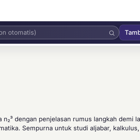
Tamb
ga n₂³ dengan penjelasan rumus langkah demi l
matika. Sempurna untuk studi aljabar, kalkulus