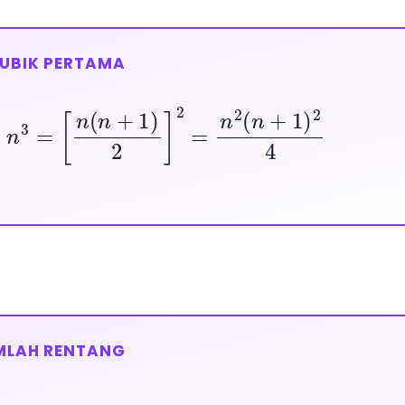
KUBIK PERTAMA
⋯
+
n
3
=
[
n
(
n
+
1
)
2
]
2
=
n
2
(
n
+
1
)
2
4
MLAH RENTANG
1
+
1
)
3
+
⋯
+
n
2
3
=
S
(
n
2
)
−
S
(
n
1
−
1
)