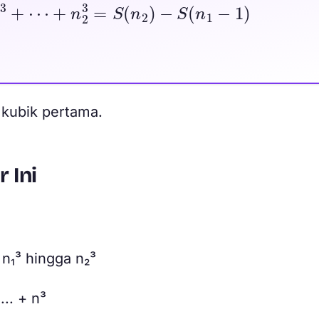
 kubik pertama.
 Ini
 n₁³ hingga n₂³
... + n³