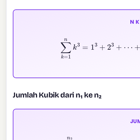
N 
∑
k
=
1
n
k
3
=
1
3
+
2
3
+
Jumlah Kubik dari n₁ ke n₂
JU
∑
k
=
n
1
n
2
k
3
=
n
1
3
+
(
n