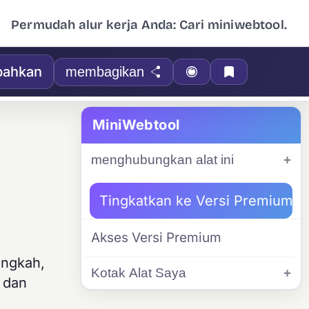
Permudah alur kerja Anda: Cari miniwebtool.
ahkan
membagikan
MiniWebtool
menghubungkan alat ini
Tingkatkan ke Versi Premium
Akses Versi Premium
angkah,
Kotak Alat Saya
, dan