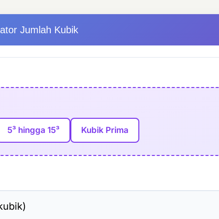
lator Jumlah Kubik
5³ hingga 15³
Kubik Prima