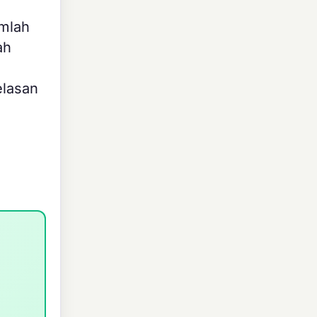
umlah
ah
elasan