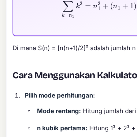
Di mana S(n) = [n(n+1)/2]² adalah jumlah n
Cara Menggunakan Kalkulator
Pilih mode perhitungan:
Mode rentang:
Hitung jumlah dari
n kubik pertama:
Hitung 1³ + 2³ + 