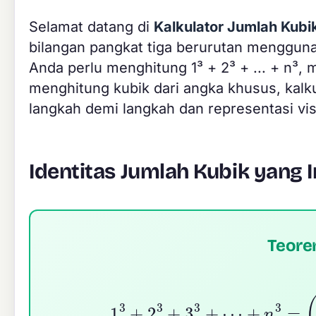
Selamat datang di
Kalkulator Jumlah Kubi
bilangan pangkat tiga berurutan menggun
Anda perlu menghitung 1³ + 2³ + ... + n³, 
menghitung kubik dari angka khusus, kalku
langkah demi langkah dan representasi vis
Identitas Jumlah Kubik yang 
Teore
1
3
+
2
3
+
3
3
+
⋯
+
n
3