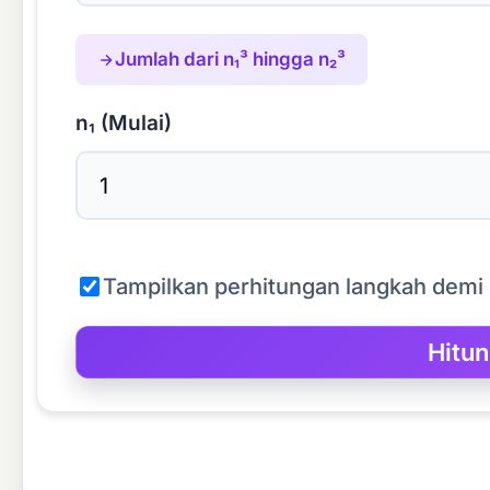
Jumlah dari n₁³ hingga n₂³
n₁ (Mulai)
Tampilkan perhitungan langkah demi