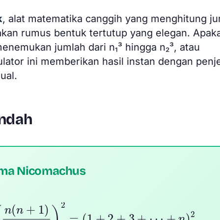
k
, alat matematika canggih yang menghitung j
akan rumus bentuk tertutup yang elegan. Apak
menemukan jumlah dari n₁³ hingga n₂³, atau
lator ini memberikan hasil instan dengan penj
ual.
Indah
ma Nicomachus
=
(
n
(
n
+
1
)
2
)
2
=
(
1
+
2
+
3
+
⋯
+
n
)
2