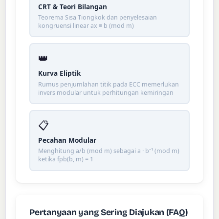
CRT & Teori Bilangan
Teorema Sisa Tiongkok dan penyelesaian
kongruensi linear ax ≡ b (mod m)
👑
Kurva Eliptik
Rumus penjumlahan titik pada ECC memerlukan
invers modular untuk perhitungan kemiringan
📋
Pecahan Modular
Menghitung a/b (mod m) sebagai a · b⁻¹ (mod m)
ketika fpb(b, m) = 1
Pertanyaan yang Sering Diajukan (FAQ)