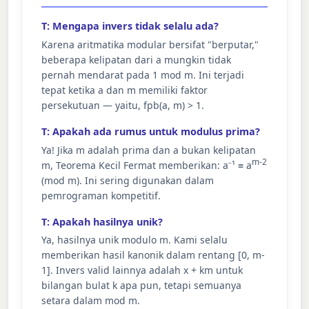
T: Mengapa invers tidak selalu ada?
Karena aritmatika modular bersifat "berputar,"
beberapa kelipatan dari a mungkin tidak
pernah mendarat pada 1 mod m. Ini terjadi
tepat ketika a dan m memiliki faktor
persekutuan — yaitu, fpb(a, m) > 1.
T: Apakah ada rumus untuk modulus prima?
Ya! Jika m adalah prima dan a bukan kelipatan
m-2
m, Teorema Kecil Fermat memberikan: a⁻¹ ≡ a
(mod m). Ini sering digunakan dalam
pemrograman kompetitif.
T: Apakah hasilnya unik?
Ya, hasilnya unik modulo m. Kami selalu
memberikan hasil kanonik dalam rentang [0, m-
1]. Invers valid lainnya adalah x + km untuk
bilangan bulat k apa pun, tetapi semuanya
setara dalam mod m.