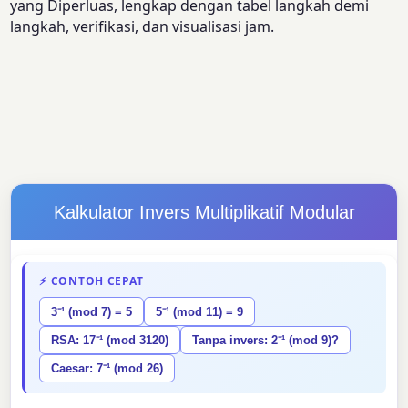
yang Diperluas, lengkap dengan tabel langkah demi
langkah, verifikasi, dan visualisasi jam.
Kalkulator Invers Multiplikatif Modular
⚡ CONTOH CEPAT
3⁻¹ (mod 7) = 5
5⁻¹ (mod 11) = 9
RSA: 17⁻¹ (mod 3120)
Tanpa invers: 2⁻¹ (mod 9)?
Caesar: 7⁻¹ (mod 26)