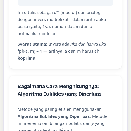
Ini ditulis sebagai
a
⁻¹ (mod
m
) dan analog
dengan invers multiplikatif dalam aritmatika
biasa (yaitu, 1/a), namun dalam dunia
aritmatika modular.
Syarat utama:
Invers ada
jika dan hanya jika
fpb(a, m) = 1 — artinya, a dan m haruslah
koprima
.
Bagaimana Cara Menghitungnya:
Algoritma Euklides yang Diperluas
Metode yang paling efisien menggunakan
Algoritma Euklides yang Diperluas
. Metode
ini menemukan bilangan bulat
x
dan
y
yang
memenuhi identitas Bézout: