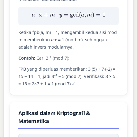
a
⋅
x
+
m
⋅
y
=
gcd
(
a
,
m
)
=
1
Ketika fpb(a, m) = 1, mengambil kedua sisi mod
m memberikan
a
·
x
≡ 1 (mod m), sehingga
x
adalah invers modularnya.
Contoh:
Cari 3⁻¹ (mod 7):
FPB yang diperluas memberikan: 3·(5) + 7·(-2) =
15 − 14 = 1, jadi 3⁻¹ ≡ 5 (mod 7). Verifikasi: 3 × 5
= 15 = 2×7 + 1 ≡ 1 (mod 7) ✓
Aplikasi dalam Kriptografi &
Matematika