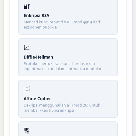
🔐
Enkripsi RSA
Mencari kunci privat d = e⁻¹ (mod φ(n)) dari
eksponen publik e
📈
Diffie-Hellman
Protokol pertukaran kunci berdasarkan
logaritma diskrit dalam aritmatika modular
🇮
Affine Cipher
Dekripsi menggunakan a⁻¹ (mod 26) untuk
membalikkan kunci enkripsi
🔢