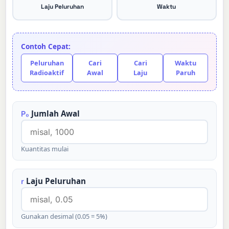
Laju Peluruhan
Waktu
Contoh Cepat:
Peluruhan
Cari
Cari
Waktu
Radioaktif
Awal
Laju
Paruh
Jumlah Awal
P₀
Kuantitas mulai
Laju Peluruhan
r
Gunakan desimal (0.05 = 5%)