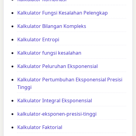
Kalkulator Fungsi Kesalahan Pelengkap
Kalkulator Bilangan Kompleks
Kalkulator Entropi
Kalkulator fungsi kesalahan
Kalkulator Peluruhan Eksponensial
Kalkulator Pertumbuhan Eksponensial Presisi
Tinggi
Kalkulator Integral Eksponensial
kalkulator-eksponen-presisi-tinggi
Kalkulator Faktorial