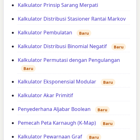
Kalkulator Prinsip Sarang Merpati
Kalkulator Distribusi Stasioner Rantai Markov
Kalkulator Pembulatan
Baru
Kalkulator Distribusi Binomial Negatif
Baru
Kalkulator Permutasi dengan Pengulangan
Baru
Kalkulator Eksponensial Modular
Baru
Kalkulator Akar Primitif
Penyederhana Aljabar Boolean
Baru
Pemecah Peta Karnaugh (K-Map)
Baru
Kalkulator Pewarnaan Graf
Baru