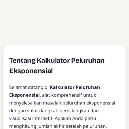
Tentang Kalkulator Peluruhan
Eksponensial
Selamat datang di
Kalkulator Peluruhan
Eksponensial
, alat komprehensif untuk
menyelesaikan masalah peluruhan eksponensial
dengan solusi langkah demi langkah dan
visualisasi interaktif. Apakah Anda perlu
menghitung jumlah akhir setelah peluruhan,