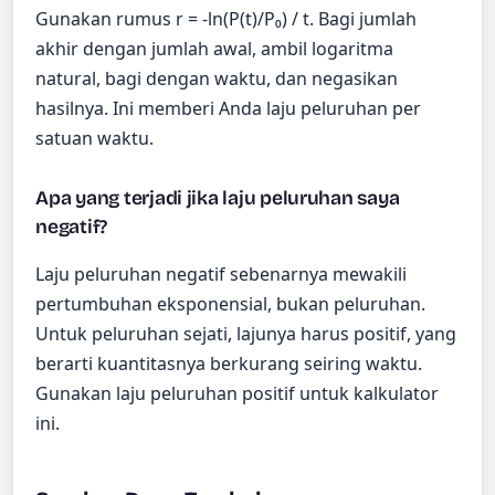
Gunakan rumus r = -ln(P(t)/P₀) / t. Bagi jumlah
akhir dengan jumlah awal, ambil logaritma
natural, bagi dengan waktu, dan negasikan
hasilnya. Ini memberi Anda laju peluruhan per
satuan waktu.
Apa yang terjadi jika laju peluruhan saya
negatif?
Laju peluruhan negatif sebenarnya mewakili
pertumbuhan eksponensial, bukan peluruhan.
Untuk peluruhan sejati, lajunya harus positif, yang
berarti kuantitasnya berkurang seiring waktu.
Gunakan laju peluruhan positif untuk kalkulator
ini.