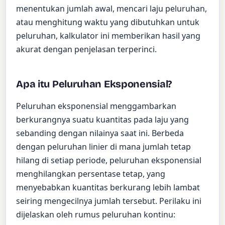
menentukan jumlah awal, mencari laju peluruhan,
atau menghitung waktu yang dibutuhkan untuk
peluruhan, kalkulator ini memberikan hasil yang
akurat dengan penjelasan terperinci.
Apa itu Peluruhan Eksponensial?
Peluruhan eksponensial menggambarkan
berkurangnya suatu kuantitas pada laju yang
sebanding dengan nilainya saat ini. Berbeda
dengan peluruhan linier di mana jumlah tetap
hilang di setiap periode, peluruhan eksponensial
menghilangkan persentase tetap, yang
menyebabkan kuantitas berkurang lebih lambat
seiring mengecilnya jumlah tersebut. Perilaku ini
dijelaskan oleh rumus peluruhan kontinu: