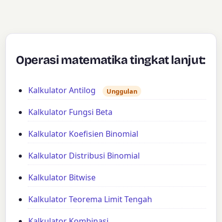
Operasi matematika tingkat lanjut:
Kalkulator Antilog
Unggulan
Kalkulator Fungsi Beta
Kalkulator Koefisien Binomial
Kalkulator Distribusi Binomial
Kalkulator Bitwise
Kalkulator Teorema Limit Tengah
Kalkulator Kombinasi