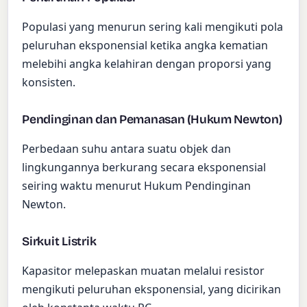
Populasi yang menurun sering kali mengikuti pola
peluruhan eksponensial ketika angka kematian
melebihi angka kelahiran dengan proporsi yang
konsisten.
Pendinginan dan Pemanasan (Hukum Newton)
Perbedaan suhu antara suatu objek dan
lingkungannya berkurang secara eksponensial
seiring waktu menurut Hukum Pendinginan
Newton.
Sirkuit Listrik
Kapasitor melepaskan muatan melalui resistor
mengikuti peluruhan eksponensial, yang dicirikan