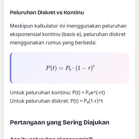
Peluruhan Diskret vs Kontinu
Meskipun kalkulator ini menggunakan peluruhan
eksponensial kontinu (basis e), peluruhan diskret
menggunakan rumus yang berbeda:
P
(
t
)
=
P
0
⋅
(
1
−
r
)
t
Untuk peluruhan kontinu: P(t) = P₀e^(-rt)
Untuk peluruhan diskret: P(t) = P₀(1-r)^t
Pertanyaan yang Sering Diajukan