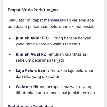
Empat Mode Perhitungan
Kalkulator ini dapat menyelesaikan variabel apa
pun dalam persamaan peluruhan eksponensial:
Jumlah Akhir P(t):
Hitung berapa banyak
yang tersisa setelah waktu tertentu
Jumlah Awal P₀:
Temukan kuantitas asli
sebelum peluruhan terjadi
Laju Peluruhan r:
Tentukan laju peluruhan
dari nilai yang diketahui
Waktu t:
Hitung berapa lama waktu yang
dibutuhkan untuk mencapai jumlah tertentu
Perhitungan Tambahan