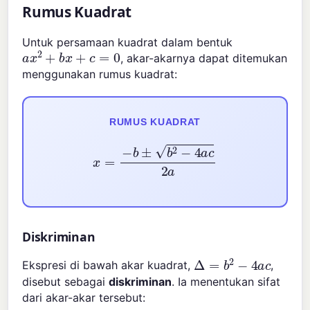
Rumus Kuadrat
Untuk persamaan kuadrat dalam bentuk
a
x
2
+
b
x
+
c
=
0
, akar-akarnya dapat ditemukan
menggunakan rumus kuadrat:
RUMUS KUADRAT
x
=
−
b
±
b
2
−
4
a
c
2
a
Diskriminan
Δ
=
b
2
−
4
a
c
Ekspresi di bawah akar kuadrat,
,
disebut sebagai
diskriminan
. Ia menentukan sifat
dari akar-akar tersebut: