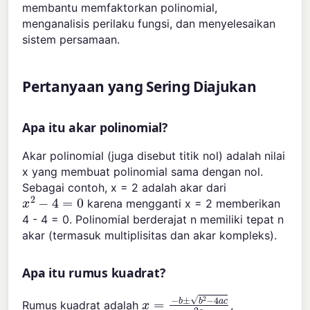
membantu memfaktorkan polinomial,
menganalisis perilaku fungsi, dan menyelesaikan
sistem persamaan.
Pertanyaan yang Sering Diajukan
Apa itu akar polinomial?
Akar polinomial (juga disebut titik nol) adalah nilai
x yang membuat polinomial sama dengan nol.
Sebagai contoh, x = 2 adalah akar dari
x
2
−
4
=
0
karena mengganti x = 2 memberikan
4 - 4 = 0. Polinomial berderajat n memiliki tepat n
akar (termasuk multiplisitas dan akar kompleks).
Apa itu rumus kuadrat?
x
=
−
b
±
b
2
−
4
a
c
2
a
Rumus kuadrat adalah
,