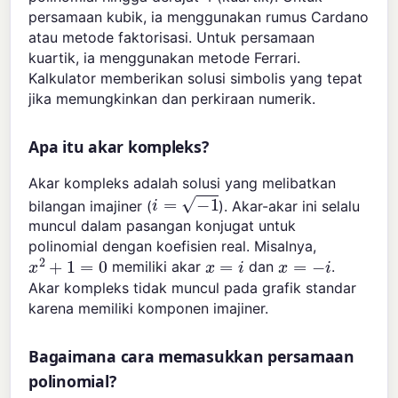
persamaan kubik, ia menggunakan rumus Cardano
atau metode faktorisasi. Untuk persamaan
kuartik, ia menggunakan metode Ferrari.
Kalkulator memberikan solusi simbolis yang tepat
jika memungkinkan dan perkiraan numerik.
Apa itu akar kompleks?
Akar kompleks adalah solusi yang melibatkan
i
=
−
1
bilangan imajiner (
). Akar-akar ini selalu
muncul dalam pasangan konjugat untuk
polinomial dengan koefisien real. Misalnya,
x
2
+
1
=
0
x
=
i
x
=
−
i
memiliki akar
dan
.
Akar kompleks tidak muncul pada grafik standar
karena memiliki komponen imajiner.
Bagaimana cara memasukkan persamaan
polinomial?