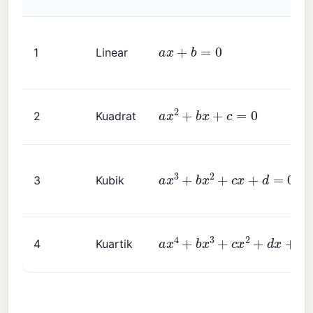
a
x
+
b
=
0
1
Linear
a
x
2
+
b
x
+
c
=
0
2
Kuadrat
a
x
3
+
b
x
2
+
c
x
+
d
=
0
3
Kubik
a
x
4
+
b
x
3
+
c
x
2
+
d
x
+
e
=
0
4
Kuartik