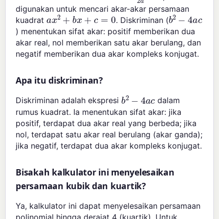
digunakan untuk mencari akar-akar persamaan
a
x
2
+
b
x
+
c
=
0
b
2
−
4
a
c
kuadrat
. Diskriminan (
) menentukan sifat akar: positif memberikan dua
akar real, nol memberikan satu akar berulang, dan
negatif memberikan dua akar kompleks konjugat.
Apa itu diskriminan?
b
2
−
4
a
c
Diskriminan adalah ekspresi
dalam
rumus kuadrat. Ia menentukan sifat akar: jika
positif, terdapat dua akar real yang berbeda; jika
nol, terdapat satu akar real berulang (akar ganda);
jika negatif, terdapat dua akar kompleks konjugat.
Bisakah kalkulator ini menyelesaikan
persamaan kubik dan kuartik?
Ya, kalkulator ini dapat menyelesaikan persamaan
polinomial hingga derajat 4 (kuartik). Untuk