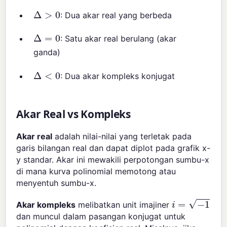
Δ
>
0
: Dua akar real yang berbeda
Δ
=
0
: Satu akar real berulang (akar
ganda)
Δ
<
0
: Dua akar kompleks konjugat
Akar Real vs Kompleks
Akar real
adalah nilai-nilai yang terletak pada
garis bilangan real dan dapat diplot pada grafik x-
y standar. Akar ini mewakili perpotongan sumbu-x
di mana kurva polinomial memotong atau
menyentuh sumbu-x.
i
=
−
1
Akar kompleks
melibatkan unit imajiner
dan muncul dalam pasangan konjugat untuk