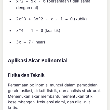
(persamaan tidak sama
x^2 = 5x - 6
dengan nol)
(kubik)
2x^3 + 3x^2 - x - 1 = 0
(kuartik)
x^4 - 1 = 0
(linear)
3x = 7
Aplikasi Akar Polinomial
Fisika dan Teknik
Persamaan polinomial muncul dalam pemodelan
gerak, osilasi, sirkuit listrik, dan analisis struktural.
Menemukan akar membantu menentukan titik
keseimbangan, frekuensi alami, dan nilai-nilai
kritis.