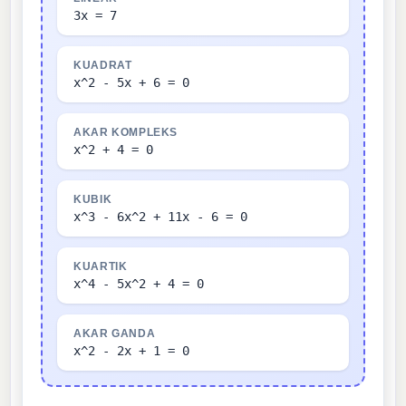
3x = 7
KUADRAT
x^2 - 5x + 6 = 0
AKAR KOMPLEKS
x^2 + 4 = 0
KUBIK
x^3 - 6x^2 + 11x - 6 = 0
KUARTIK
x^4 - 5x^2 + 4 = 0
AKAR GANDA
x^2 - 2x + 1 = 0