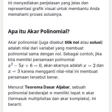
ini menyediakan penjelasan yang jelas dan
representasi grafik visual untuk membantu Anda
memahami proses solusinya.
Apa itu Akar Polinomial?
Akar polinomial (juga disebut
titik nol
atau
solusi
)
adalah nilai dari variabel yang membuat
polinomial sama dengan nol. Sebagai contoh, jika
kita memiliki persamaan polinomial
x
2
−
5
x
+
6
=
0
x
=
2
, akar-akarnya adalah
dan
x
=
3
karena mengganti nilai-nilai ini membuat
persamaan tersebut benar.
Menurut
Teorema Dasar Aljabar
, sebuah
n
n
polinomial berderajat
memiliki tepat
akar
(termasuk multiplisitas dan akar kompleks). Ini
berarti: