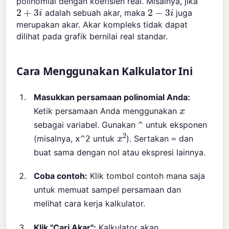
polinomial dengan koefisien real. Misalnya, jika
2
+
3
i
2
−
3
i
adalah sebuah akar, maka
juga
merupakan akar. Akar kompleks tidak dapat
dilihat pada grafik bernilai real standar.
Cara Menggunakan Kalkulator Ini
Masukkan persamaan polinomial Anda:
x
Ketik persamaan Anda menggunakan
sebagai variabel. Gunakan
untuk eksponen
^
x
2
(misalnya,
untuk
). Sertakan
dan
x^2
=
buat sama dengan nol atau ekspresi lainnya.
Coba contoh:
Klik tombol contoh mana saja
untuk memuat sampel persamaan dan
melihat cara kerja kalkulator.
Klik "Cari Akar":
Kalkulator akan