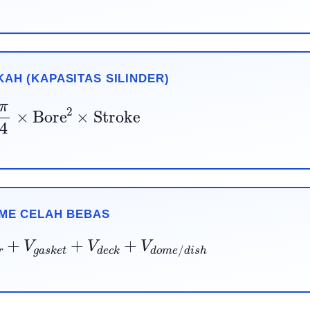
AH (KAPASITAS SILINDER)
=
π
4
×
Bore
2
×
Stroke
ME CELAH BEBAS
e
r
+
V
g
a
s
k
e
t
+
V
d
e
c
k
+
V
d
o
m
e
/
d
i
s
h