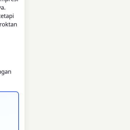
a.
tetapi
roktan
engan