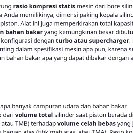
tung
rasio kompresi statis
mesin dari bore silin
a Anda memilikinya, dimensi paking kepala silind
piston. Alat ini juga memperkirakan total kapasi
n bahan bakar
yang kemungkinan besar dibut
k konfigurasi dengan
turbo atau supercharger
.
nting dalam spesifikasi mesin apa pun, karena s
dan bahan bakar apa yang dapat dibakar dengan
apa banyak campuran udara dan bahan bakar
o dari
volume total
silinder saat piston berada d
, atau TMB) terhadap
volume celah bebas
yang 
i bagian atas (titik mati atas, atau TMA). Rasio k