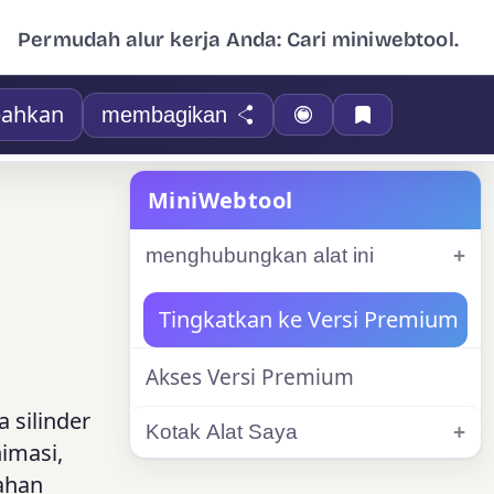
Permudah alur kerja Anda: Cari miniwebtool.
ahkan
membagikan
MiniWebtool
menghubungkan alat ini
Tingkatkan ke Versi Premium
Akses Versi Premium
 silinder
Kotak Alat Saya
nimasi,
bahan