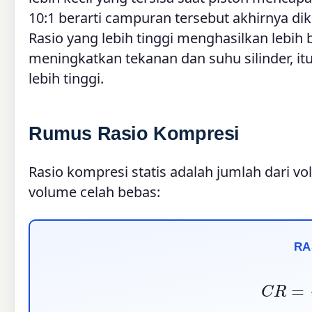
10:1 berarti campuran tersebut akhirnya d
Rasio yang lebih tinggi menghasilkan lebih 
meningkatkan tekanan dan suhu silinder, 
lebih tinggi.
Rumus Rasio Kompresi
Rasio kompresi statis adalah jumlah dari 
volume celah bebas:
RA
C
R
=
V
s
w
e
p
t
+