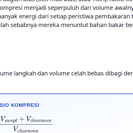
ikompresi menjadi seperpuluh dari volume awalny
banyak energi dari setiap peristiwa pembakaran 
itulah sebabnya mereka menuntut bahan bakar be
volume langkah dan volume celah bebas dibagi d
SIO KOMPRESI
V
c
l
e
a
r
a
n
c
e
V
c
l
e
a
r
a
n
c
e