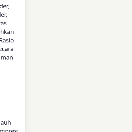
der,
er,
tas
uhkan
 Rasio
ecara
 aman
i
jauh
ompresi