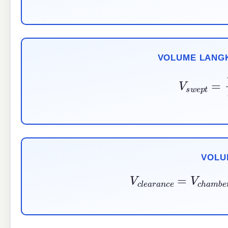
VOLUME LANGK
V
s
w
e
p
t
VOLU
V
c
l
e
a
r
a
n
c
e
=
V
c
h
a
m
b