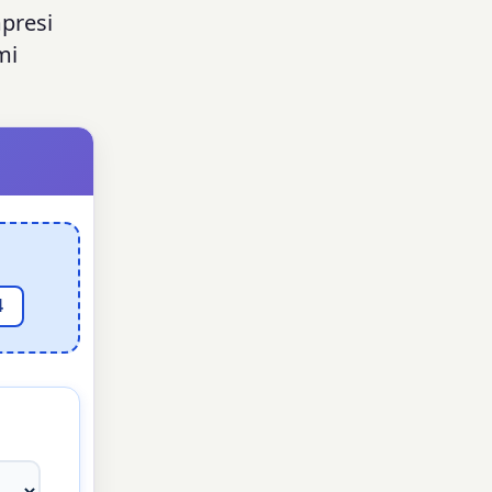
presi
mi
4