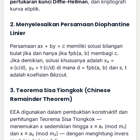
pertukaran kunci Diffie-Hellman
, dan kriptografi
kurva eliptik.
2. Menyelesaikan Persamaan Diophantine
Linier
Persamaan ax + by = c memiliki solusi bilangan
bulat jika dan hanya jika fpb(a, b) membagi c.
Jika demikian, solusi khususnya adalah x₀ =
s·(c/d), y₀ = t·(c/d) di mana d = fpb(a, b) dan s, t
adalah koefisien Bézout.
3. Teorema Sisa Tiongkok (Chinese
Remainder Theorem)
EEA digunakan dalam pembuktian konstruktif dan
perhitungan Teorema Sisa Tiongkok —
menemukan x sedemikian hingga x ≡ a₁ (mod m₁)
dan x ≡ a₂ (mod m₂) — dengan menghitung invers