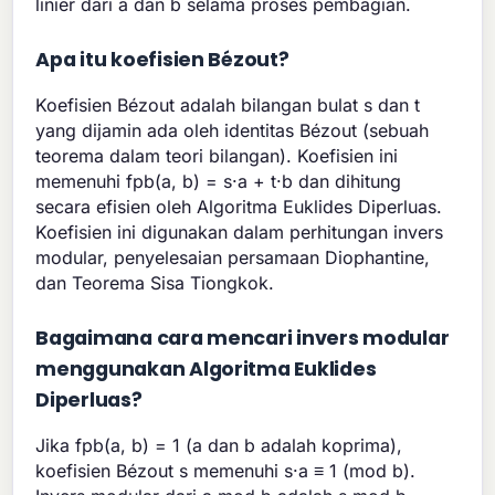
linier dari a dan b selama proses pembagian.
Apa itu koefisien Bézout?
Koefisien Bézout adalah bilangan bulat s dan t
yang dijamin ada oleh identitas Bézout (sebuah
teorema dalam teori bilangan). Koefisien ini
memenuhi fpb(a, b) = s·a + t·b dan dihitung
secara efisien oleh Algoritma Euklides Diperluas.
Koefisien ini digunakan dalam perhitungan invers
modular, penyelesaian persamaan Diophantine,
dan Teorema Sisa Tiongkok.
Bagaimana cara mencari invers modular
menggunakan Algoritma Euklides
Diperluas?
Jika fpb(a, b) = 1 (a dan b adalah koprima),
koefisien Bézout s memenuhi s·a ≡ 1 (mod b).