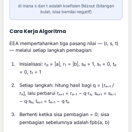
di mana s dan t adalah koefisien Bézout (bilangan
bulat, bisa bernilai negatif)
Cara Kerja Algoritma
EEA mempertahankan tiga pasang nilai — (r, s, t)
— melalui setiap langkah pembagian:
Inisialisasi: r₀ = |a|, r₁ = |b|, s₀ = 1, s₁ = 0, t₀
= 0, t₁ = 1
Setiap langkah: hitung hasil bagi q = ⌊rₙ₋₁ /
rₙ⌋, lalu perbarui rₙ₊₁ = rₙ₋₁ − q·rₙ, sₙ₊₁ = sₙ₋₁
− q·sₙ, tₙ₊₁ = tₙ₋₁ − q·tₙ
Berhenti ketika sisa pembagian = 0; sisa
pembagian sebelumnya adalah fpb(a, b)