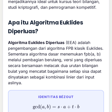
menjadikannya ideal untuk kursus teori bilangan,
studi kriptografi, dan pemrograman kompetitif.
Apa itu Algoritma Euklides
Diperluas?
Algoritma Euklides Diperluas
(EEA) adalah
pengembangan dari algoritma FPB klasik Euklides.
Sementara algoritma dasar menemukan fpb(a, b)
melalui pembagian berulang, versi yang diperluas
secara bersamaan melacak dua urutan bilangan
bulat yang mencatat bagaimana setiap sisa dapat
dinyatakan sebagai kombinasi linier dari input
aslinya.
IDENTITAS BÉZOUT
gcd
(
a
,
b
)
=
s
⋅
a
+
t
⋅
b