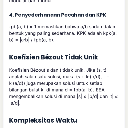
modular dari moduli.
4. Penyederhanaan Pecahan dan KPK
fpb(a, b) = 1 memastikan bahwa a/b sudah dalam
bentuk yang paling sederhana. KPK adalah kpk(a,
b) = |a·b| / fpb(a, b).
Koefisien Bézout Tidak Unik
Koefisien Bézout s dan t tidak unik. Jika (s, t)
adalah salah satu solusi, maka (s + k·(b/d), t −
k·(a/d)) juga merupakan solusi untuk setiap
bilangan bulat k, di mana d = fpb(a, b). EEA
mengembalikan solusi di mana |s| ≤ |b/d| dan |t| ≤
|a/d|.
Kompleksitas Waktu