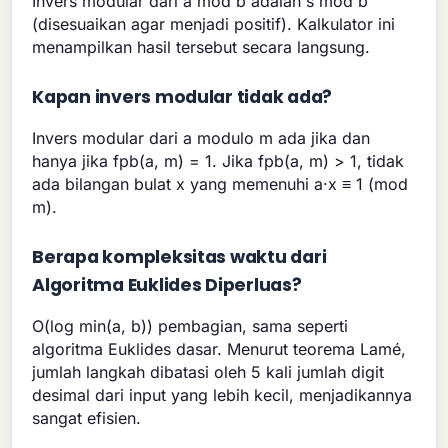
Invers modular dari a mod b adalah s mod b
(disesuaikan agar menjadi positif). Kalkulator ini
menampilkan hasil tersebut secara langsung.
Kapan invers modular tidak ada?
Invers modular dari a modulo m ada jika dan
hanya jika fpb(a, m) = 1. Jika fpb(a, m) > 1, tidak
ada bilangan bulat x yang memenuhi a·x ≡ 1 (mod
m).
Berapa kompleksitas waktu dari
Algoritma Euklides Diperluas?
O(log min(a, b)) pembagian, sama seperti
algoritma Euklides dasar. Menurut teorema Lamé,
jumlah langkah dibatasi oleh 5 kali jumlah digit
desimal dari input yang lebih kecil, menjadikannya
sangat efisien.