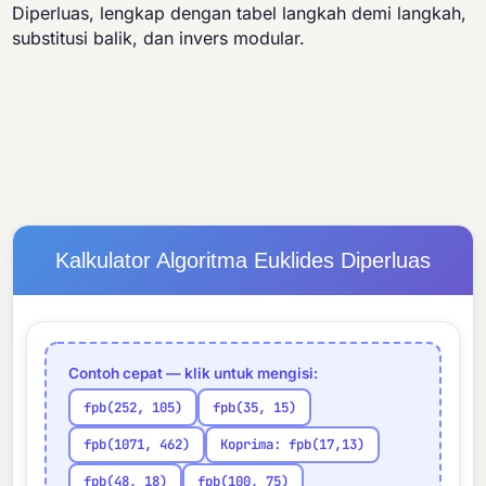
Diperluas, lengkap dengan tabel langkah demi langkah,
substitusi balik, dan invers modular.
Kalkulator Algoritma Euklides Diperluas
Contoh cepat — klik untuk mengisi:
fpb(252, 105)
fpb(35, 15)
fpb(1071, 462)
Koprima: fpb(17,13)
fpb(48, 18)
fpb(100, 75)