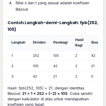
Nilai s dan t yang sesuai adalah koefisien
Bézout
Contoh Langkah-demi-Langkah: fpb(252,
105)
Hasil
Langkah
Dividen
Pembagi
Sisa
Bagi
1
252
105
2
42
2
105
42
2
21
3
42
21
2
0
Hasil: fpb(252, 105) = 21, dengan identitas
Bézout:
21 = 1 × 252 + (−2) × 105
. Coba sendiri
dengan kalkulator di atas untuk mendapatkan
koefisien yang tepat.