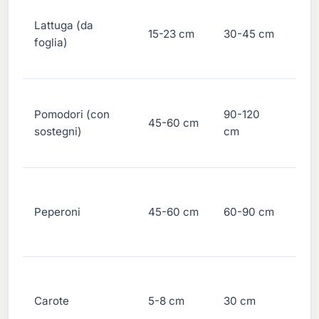
Può
Lattuga (da
pia
15-23 cm
30-45 cm
foglia)
vici
bab
Le 
Pomodori (con
90-120
ind
45-60 cm
sostegni)
cm
han
di p
Spa
fitt
Peperoni
45-60 cm
60-90 cm
cal
l'o
Dir
pia
Carote
5-8 cm
30 cm
la