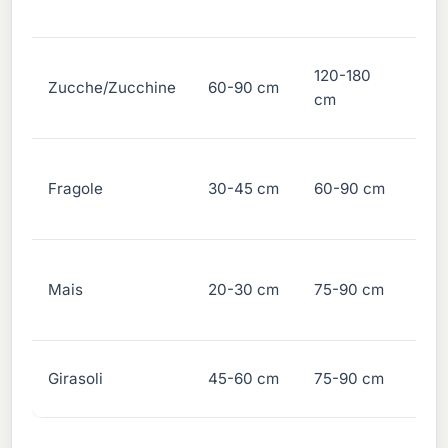
ger
Le 
120-180
Zucche/Zucchine
60-90 cm
pos
cm
più
Las
Fragole
30-45 cm
60-90 cm
spaz
stol
Pia
Mais
20-30 cm
75-90 cm
blo
l'i
Var
Girasoli
45-60 cm
75-90 cm
15 