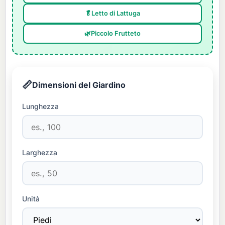
🥬
Letto di Lattuga
🌿
Piccolo Frutteto
📏
Dimensioni del Giardino
Lunghezza
Larghezza
Unità