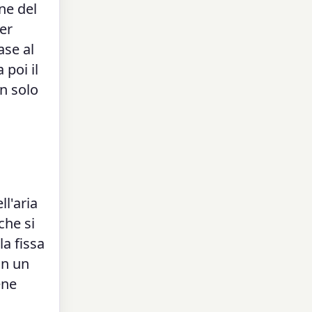
ne del
per
ase al
 poi il
un solo
l'aria
che si
a fissa
in un
ene