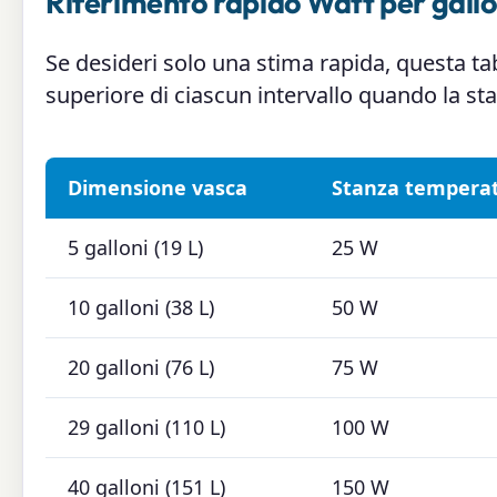
Riferimento rapido Watt per gall
Se desideri solo una stima rapida, questa t
superiore di ciascun intervallo quando la sta
Dimensione vasca
Stanza temperata
5 galloni (19 L)
25 W
10 galloni (38 L)
50 W
20 galloni (76 L)
75 W
29 galloni (110 L)
100 W
40 galloni (151 L)
150 W