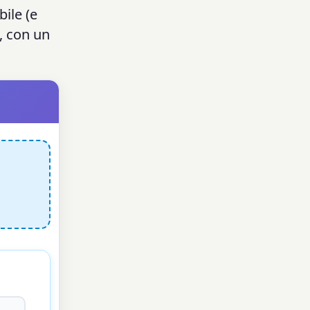
bile (e
, con un