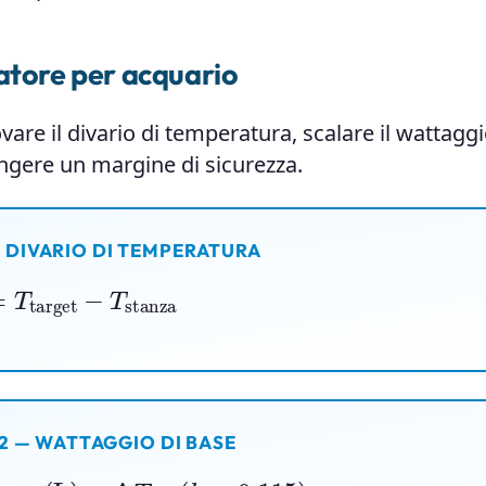
atore per acquario
ovare il divario di temperatura, scalare il wattaggi
ungere un margine di sicurezza.
— DIVARIO DI TEMPERATURA
target
−
T
stanza
2 — WATTAGGIO DI BASE
olume (L)
×
Δ
T
(
k
≈
0.115
)