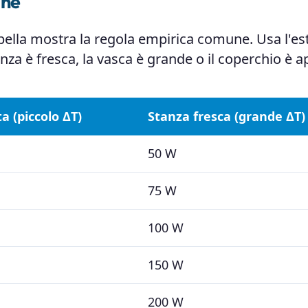
one
abella mostra la regola empirica comune. Usa l'e
nza è fresca, la vasca è grande o il coperchio è a
 (piccolo ΔT)
Stanza fresca (grande ΔT)
50 W
75 W
100 W
150 W
200 W