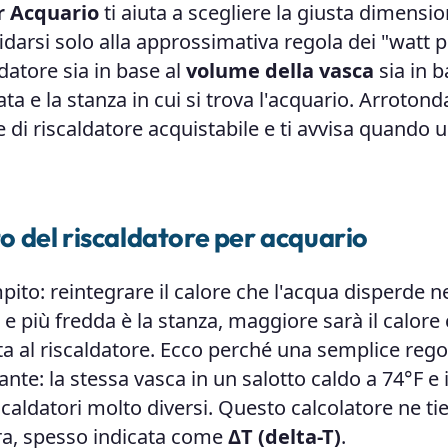
r Acquario
ti aiuta a scegliere la giusta dimensio
fidarsi solo alla approssimativa regola dei "watt 
datore sia in base al
volume della vasca
sia in b
ta e la stanza in cui si trova l'acquario. Arrotonda
 di riscaldatore acquistabile e ti avvisa quando 
 del riscaldatore per acquario
to: reintegrare il calore che l'acqua disperde nel
 e più fredda è la stanza, maggiore sarà il calore 
a al riscaldatore. Ecco perché una semplice regol
nte: la stessa vasca in un salotto caldo a 74°F e 
caldatori molto diversi. Questo calcolatore ne ti
ura, spesso indicata come
ΔT (delta-T)
.