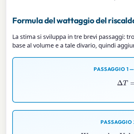
Formula del wattaggio del riscald
La stima si sviluppa in tre brevi passaggi: tr
base al volume e a tale divario, quindi aggi
PASSAGGIO 1 
Δ
T
=
T
PASSAGGIO 
W
base
=
k
×
V