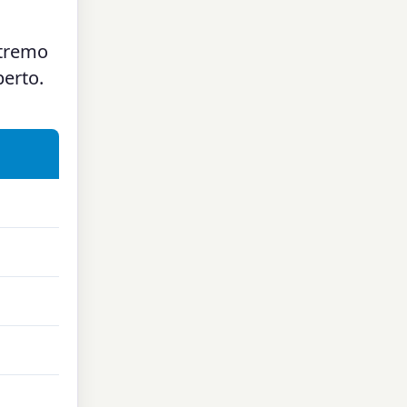
stremo
perto.