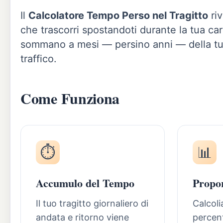
Il
Calcolatore Tempo Perso nel Tragitto
riv
che trascorri spostandoti durante la tua car
sommano a mesi — persino anni — della tua v
traffico.
Come Funziona
⏱️
📊
Accumulo del Tempo
Propor
Il tuo tragitto giornaliero di
Calcol
andata e ritorno viene
percent