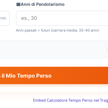
📅
Anni di Pendolarismo
min
Anni passati + futuri (carriera media: 35-40 anni)
🏖️
Settimane di Vacanza / Anno
a il Mio Tempo Perso
Settimane di riposo all'anno (media USA: 2, media UE:
Embed Calcolatore Tempo Perso nel Trag