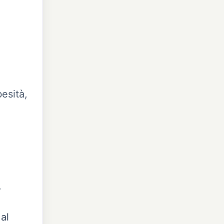
besità,
?
al