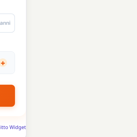
anni
+
 5)
itto Widget