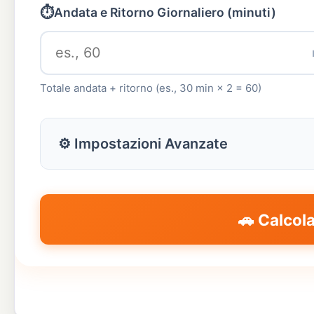
⏱️
Andata e Ritorno Giornaliero (minuti)
Totale andata + ritorno (es., 30 min × 2 = 60)
⚙️ Impostazioni Avanzate
🗓️
Giorni Lavorativi / Settimana
🚗 Calcol
Standard: 5 giorni a settimana