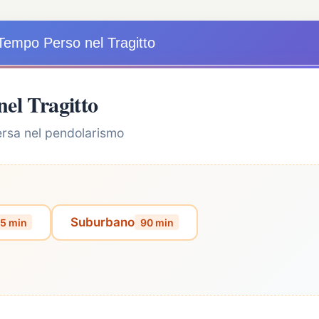
Tempo Perso nel Tragitto
nel Tragitto
persa nel pendolarismo
Suburbano
5 min
90 min