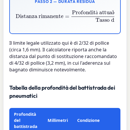
PASSO 2 — DURATA RESIDUA
Profondità attuale
Distanza rimanente
−
Limite legale
Tasso di usura
=
à
Il limite legale utilizzato qui è di 2/32 di pollice
(circa 1,6 mm). Il calcolatore riporta anche la
distanza dal punto di sostituzione raccomandato
di 4/32 di pollice (3,2 mm), in cui l'aderenza sul
bagnato diminuisce notevolmente.
Tabella della profondità del battistrada dei
pneumatici
Profondità
del
Millimetri
Condizione
battistrada