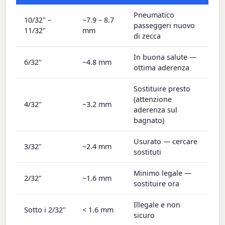
Pneumatico
10/32" –
~7.9 – 8.7
passeggeri nuovo
11/32"
mm
di zecca
In buona salute —
6/32"
~4.8 mm
ottima aderenza
Sostituire presto
(attenzione
4/32"
~3.2 mm
aderenza sul
bagnato)
Usurato — cercare
3/32"
~2.4 mm
sostituti
Minimo legale —
2/32"
~1.6 mm
sostituire ora
Illegale e non
Sotto i 2/32"
< 1.6 mm
sicuro