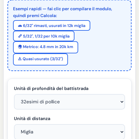
Esempi rapidi — fai clic per compilare il modulo,
quindi premi Calcola:
🚗 6/32" rimasti, usurati in 12k miglia
📏 5/32", 1/32 per 10k miglia
🌍 Metrico: 4.8 mm in 20k km
⚠️ Quasi usurato (3/32")
Unità di profondità del battistrada
Unità di distanza